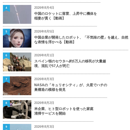
2026年8月4日
4
中国のロケットに落雷、上昇中に機体を
稲妻が貫く【動画】
2026年8月5日
5
中国企業が開発したロボット、「不気味の壁」を越え、自然
な表情を浮かべる【動画】
2026年8月1日
6
スペイン領のセウタへ約5万人の移民が大量越
境、混乱で57人が死亡
2026年8月3日
7
NASAの「キュリオシティ」が、火星でハチの
巣構造の模様を発見
2026年8月2日
8
米企業、ヒト型ロボットを使った家庭
清掃サービスを開始
2026年8月3日
9