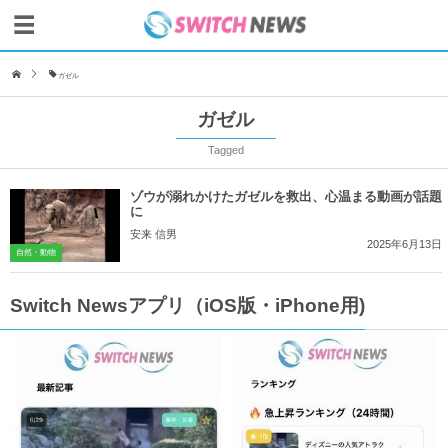
ガゼル
ガゼル
Tagged
ゾウが溺れかけたガゼルを救出、心温まる動画が話題
に
安来 信男
2025年6月13日
自然・動物
Switch Newsアプリ（iOS版・iPhone用)