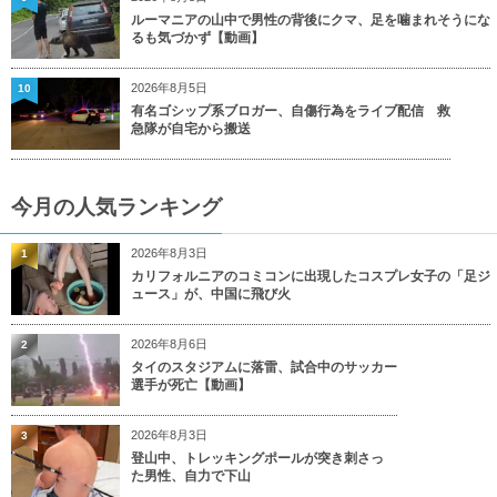
ルーマニアの山中で男性の背後にクマ、足を噛まれそうにな
るも気づかず【動画】
2026年8月5日
10
有名ゴシップ系ブロガー、自傷行為をライブ配信 救
急隊が自宅から搬送
今月の人気ランキング
2026年8月3日
1
カリフォルニアのコミコンに出現したコスプレ女子の「足ジ
ュース」が、中国に飛び火
2026年8月6日
2
タイのスタジアムに落雷、試合中のサッカー
選手が死亡【動画】
2026年8月3日
3
登山中、トレッキングポールが突き刺さっ
た男性、自力で下山