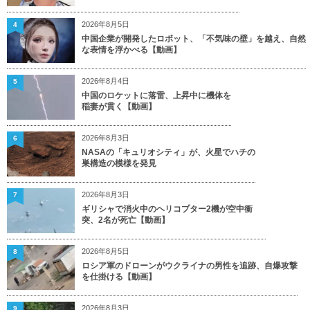
2026年8月5日
4
中国企業が開発したロボット、「不気味の壁」を越え、自然
な表情を浮かべる【動画】
2026年8月4日
5
中国のロケットに落雷、上昇中に機体を
稲妻が貫く【動画】
2026年8月3日
6
NASAの「キュリオシティ」が、火星でハチの
巣構造の模様を発見
2026年8月3日
7
ギリシャで消火中のヘリコプター2機が空中衝
突、2名が死亡【動画】
2026年8月5日
8
ロシア軍のドローンがウクライナの男性を追跡、自爆攻撃
を仕掛ける【動画】
2026年8月3日
9