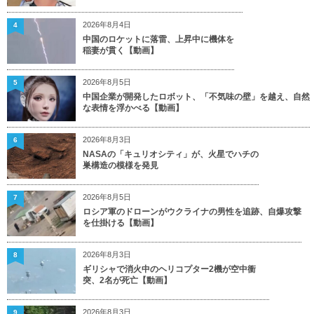
2026年8月4日
4
中国のロケットに落雷、上昇中に機体を
稲妻が貫く【動画】
2026年8月5日
5
中国企業が開発したロボット、「不気味の壁」を越え、自然
な表情を浮かべる【動画】
2026年8月3日
6
NASAの「キュリオシティ」が、火星でハチの
巣構造の模様を発見
2026年8月5日
7
ロシア軍のドローンがウクライナの男性を追跡、自爆攻撃
を仕掛ける【動画】
2026年8月3日
8
ギリシャで消火中のヘリコプター2機が空中衝
突、2名が死亡【動画】
2026年8月3日
9