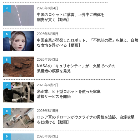
2026年8月4日
4
中国のロケットに落雷、上昇中に機体を
稲妻が貫く【動画】
2026年8月5日
5
中国企業が開発したロボット、「不気味の壁」を越え、自然
な表情を浮かべる【動画】
2026年8月3日
6
NASAの「キュリオシティ」が、火星でハチの
巣構造の模様を発見
2026年8月2日
7
米企業、ヒト型ロボットを使った家庭
清掃サービスを開始
2026年8月5日
8
ロシア軍のドローンがウクライナの男性を追跡、自爆攻撃
を仕掛ける【動画】
2026年8月3日
9