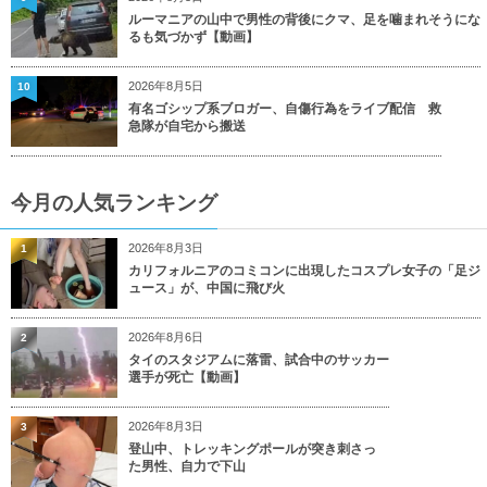
ルーマニアの山中で男性の背後にクマ、足を噛まれそうにな
るも気づかず【動画】
2026年8月5日
10
有名ゴシップ系ブロガー、自傷行為をライブ配信 救
急隊が自宅から搬送
今月の人気ランキング
2026年8月3日
1
カリフォルニアのコミコンに出現したコスプレ女子の「足ジ
ュース」が、中国に飛び火
2026年8月6日
2
タイのスタジアムに落雷、試合中のサッカー
選手が死亡【動画】
2026年8月3日
3
登山中、トレッキングポールが突き刺さっ
た男性、自力で下山