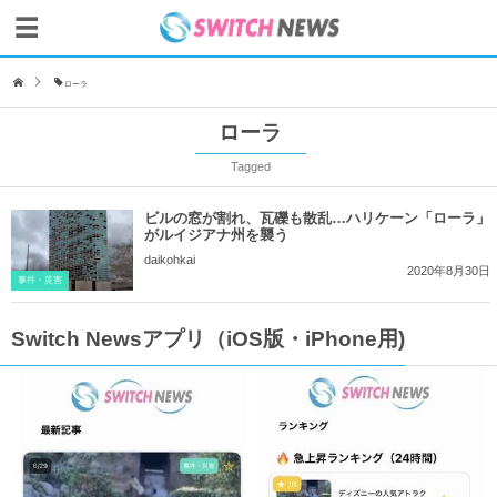
ローラ
ローラ
Tagged
ビルの窓が割れ、瓦礫も散乱…ハリケーン「ローラ」
がルイジアナ州を襲う
daikohkai
2020年8月30日
事件・災害
Switch Newsアプリ（iOS版・iPhone用)