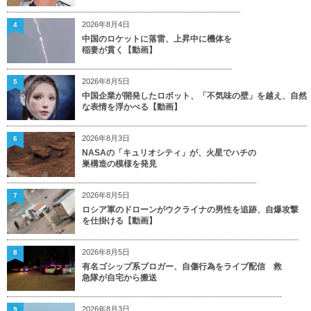
2026年8月4日
4
中国のロケットに落雷、上昇中に機体を
稲妻が貫く【動画】
2026年8月5日
5
中国企業が開発したロボット、「不気味の壁」を越え、自然
な表情を浮かべる【動画】
2026年8月3日
6
NASAの「キュリオシティ」が、火星でハチの
巣構造の模様を発見
2026年8月5日
7
ロシア軍のドローンがウクライナの男性を追跡、自爆攻撃
を仕掛ける【動画】
2026年8月5日
8
有名ゴシップ系ブロガー、自傷行為をライブ配信 救
急隊が自宅から搬送
2026年8月3日
9