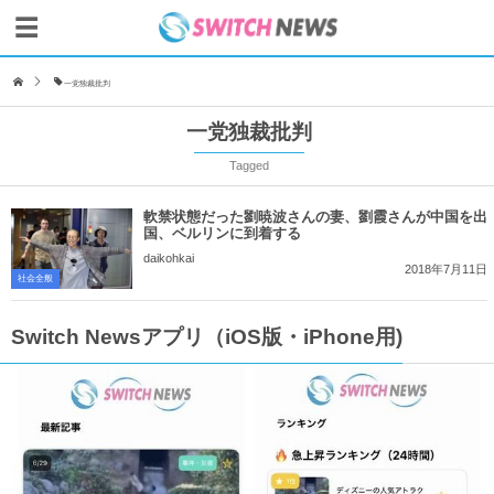
一党独裁批判
一党独裁批判
Tagged
軟禁状態だった劉暁波さんの妻、劉霞さんが中国を出
国、ベルリンに到着する
daikohkai
2018年7月11日
社会全般
Switch Newsアプリ（iOS版・iPhone用)