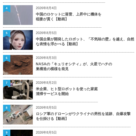
2026年8月4日
4
中国のロケットに落雷、上昇中に機体を
稲妻が貫く【動画】
2026年8月5日
5
中国企業が開発したロボット、「不気味の壁」を越え、自然
な表情を浮かべる【動画】
2026年8月3日
6
NASAの「キュリオシティ」が、火星でハチの
巣構造の模様を発見
2026年8月2日
7
米企業、ヒト型ロボットを使った家庭
清掃サービスを開始
2026年8月5日
8
ロシア軍のドローンがウクライナの男性を追跡、自爆攻撃
を仕掛ける【動画】
2026年8月5日
9