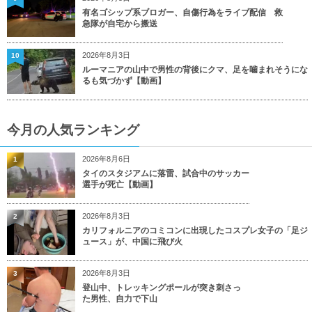
有名ゴシップ系ブロガー、自傷行為をライブ配信 救
急隊が自宅から搬送
2026年8月3日
10
ルーマニアの山中で男性の背後にクマ、足を噛まれそうにな
るも気づかず【動画】
今月の人気ランキング
2026年8月6日
1
タイのスタジアムに落雷、試合中のサッカー
選手が死亡【動画】
2026年8月3日
2
カリフォルニアのコミコンに出現したコスプレ女子の「足ジ
ュース」が、中国に飛び火
2026年8月3日
3
登山中、トレッキングポールが突き刺さっ
た男性、自力で下山