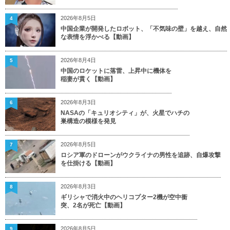
2026年8月5日
4
中国企業が開発したロボット、「不気味の壁」を越え、自然
な表情を浮かべる【動画】
2026年8月4日
5
中国のロケットに落雷、上昇中に機体を
稲妻が貫く【動画】
2026年8月3日
6
NASAの「キュリオシティ」が、火星でハチの
巣構造の模様を発見
2026年8月5日
7
ロシア軍のドローンがウクライナの男性を追跡、自爆攻撃
を仕掛ける【動画】
2026年8月3日
8
ギリシャで消火中のヘリコプター2機が空中衝
突、2名が死亡【動画】
2026年8月5日
9