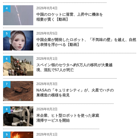
2026年8月4日
4
中国のロケットに落雷、上昇中に機体を
稲妻が貫く【動画】
2026年8月5日
5
中国企業が開発したロボット、「不気味の壁」を越え、自然
な表情を浮かべる【動画】
2026年8月1日
6
スペイン領のセウタへ約5万人の移民が大量越
境、混乱で57人が死亡
2026年8月3日
7
NASAの「キュリオシティ」が、火星でハチの
巣構造の模様を発見
2026年8月2日
8
米企業、ヒト型ロボットを使った家庭
清掃サービスを開始
2026年8月1日
9