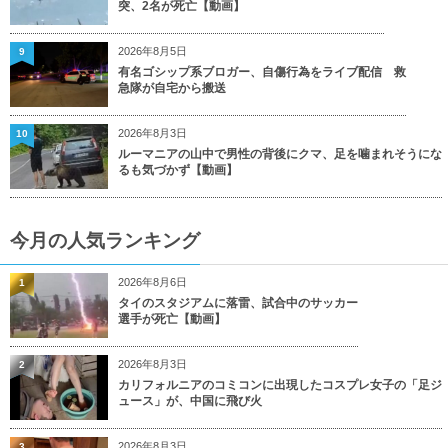
突、2名が死亡【動画】
2026年8月5日
9
有名ゴシップ系ブロガー、自傷行為をライブ配信 救
急隊が自宅から搬送
2026年8月3日
10
ルーマニアの山中で男性の背後にクマ、足を噛まれそうにな
るも気づかず【動画】
今月の人気ランキング
2026年8月6日
1
タイのスタジアムに落雷、試合中のサッカー
選手が死亡【動画】
2026年8月3日
2
カリフォルニアのコミコンに出現したコスプレ女子の「足ジ
ュース」が、中国に飛び火
2026年8月3日
3