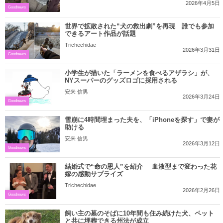
2026年4月5日
Goodnews
世界で拡散された“犬の救出劇”を再現 誰でも参加
できるアート作品が話題
Trichechidae
2026年3月31日
Goodnews
小学生が描いた「ラーメンを食べるアザラシ」が、
NYスーパーのグッズロゴに採用される
安来 信男
2026年3月24日
Goodnews
雪崩に4時間埋まった夫を、「iPhoneを探す」で妻が
助ける
安来 信男
2026年3月12日
Goodnews
結婚式で“命の恩人”を紹介──血液型まで変わった花
嫁の感動サプライズ
Trichechidae
2026年2月26日
Goodnews
飼い主の墓のそばに10年間も住み続けた犬、ペット
と共に埋葬できる州法が成立