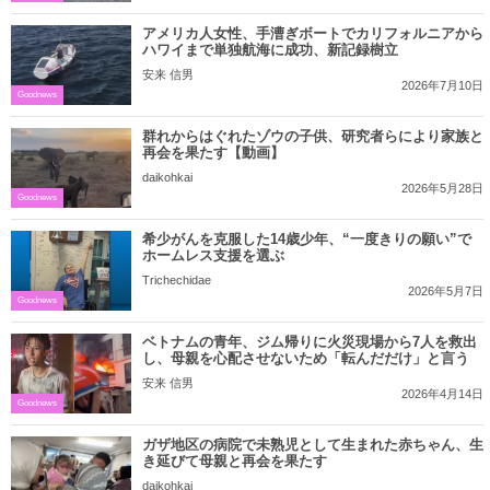
アメリカ人女性、手漕ぎボートでカリフォルニアから
ハワイまで単独航海に成功、新記録樹立
安来 信男
2026年7月10日
Goodnews
群れからはぐれたゾウの子供、研究者らにより家族と
再会を果たす【動画】
daikohkai
2026年5月28日
Goodnews
希少がんを克服した14歳少年、“一度きりの願い”で
ホームレス支援を選ぶ
Trichechidae
2026年5月7日
Goodnews
ベトナムの青年、ジム帰りに火災現場から7人を救出
し、母親を心配させないため「転んだだけ」と言う
安来 信男
2026年4月14日
Goodnews
ガザ地区の病院で未熟児として生まれた赤ちゃん、生
き延びて母親と再会を果たす
daikohkai