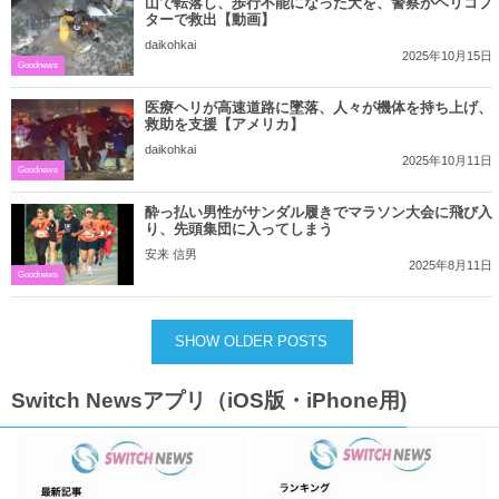
山で転落し、歩行不能になった犬を、警察がヘリコプ
ターで救出【動画】
daikohkai
2025年10月15日
Goodnews
医療ヘリが高速道路に墜落、人々が機体を持ち上げ、
救助を支援【アメリカ】
daikohkai
2025年10月11日
Goodnews
酔っ払い男性がサンダル履きでマラソン大会に飛び入
り、先頭集団に入ってしまう
安来 信男
2025年8月11日
Goodnews
SHOW OLDER POSTS
Switch Newsアプリ（iOS版・iPhone用)