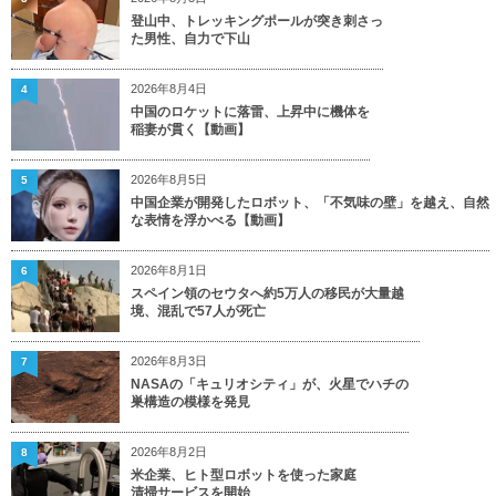
登山中、トレッキングポールが突き刺さっ
た男性、自力で下山
2026年8月4日
4
中国のロケットに落雷、上昇中に機体を
稲妻が貫く【動画】
2026年8月5日
5
中国企業が開発したロボット、「不気味の壁」を越え、自然
な表情を浮かべる【動画】
2026年8月1日
6
スペイン領のセウタへ約5万人の移民が大量越
境、混乱で57人が死亡
2026年8月3日
7
NASAの「キュリオシティ」が、火星でハチの
巣構造の模様を発見
2026年8月2日
8
米企業、ヒト型ロボットを使った家庭
清掃サービスを開始