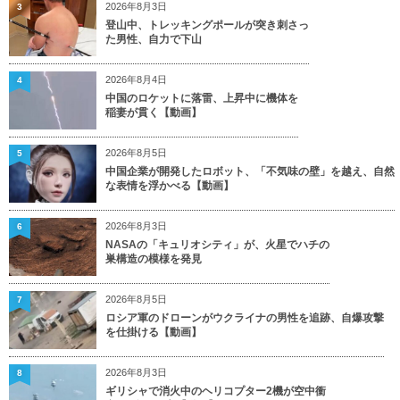
2026年8月3日
3
登山中、トレッキングポールが突き刺さっ
た男性、自力で下山
2026年8月4日
4
中国のロケットに落雷、上昇中に機体を
稲妻が貫く【動画】
2026年8月5日
5
中国企業が開発したロボット、「不気味の壁」を越え、自然
な表情を浮かべる【動画】
2026年8月3日
6
NASAの「キュリオシティ」が、火星でハチの
巣構造の模様を発見
2026年8月5日
7
ロシア軍のドローンがウクライナの男性を追跡、自爆攻撃
を仕掛ける【動画】
2026年8月3日
8
ギリシャで消火中のヘリコプター2機が空中衝