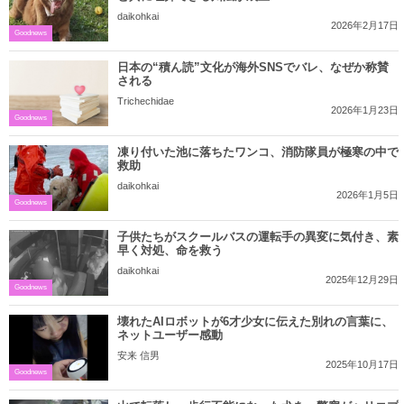
daikohkai
2026年2月17日
Goodnews
日本の“積ん読”文化が海外SNSでバレ、なぜか称賛
される
Trichechidae
2026年1月23日
Goodnews
凍り付いた池に落ちたワンコ、消防隊員が極寒の中で
救助
daikohkai
2026年1月5日
Goodnews
子供たちがスクールバスの運転手の異変に気付き、素
早く対処、命を救う
daikohkai
2025年12月29日
Goodnews
壊れたAIロボットが6才少女に伝えた別れの言葉に、
ネットユーザー感動
安来 信男
2025年10月17日
Goodnews