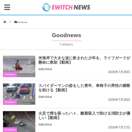
Goodnews
Goodnews
Category
米海岸で大きな波に飲まれた少年を、ライフガードが
懸命に救助【動画】
daikohkai
2026年7月30日
Goodnews
スパイダーマンの姿をした青年、車椅子の男性の横断
を助ける【動画】
daikohkai
2026年7月28日
Goodnews
火災で煙を吸ったハト、酸素吸入で助ける消防士が優
しい【動画】
daikohkai
2026年7月17日
Goodnews