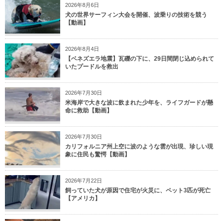
2026年8月6日
犬の世界サーフィン大会を開催、波乗りの技術を競う
【動画】
2026年8月4日
【ベネズエラ地震】瓦礫の下に、29日間閉じ込められて
いたプードルを救出
2026年7月30日
米海岸で大きな波に飲まれた少年を、ライフガードが懸
命に救助【動画】
2026年7月30日
カリフォルニア州上空に波のような雲が出現、珍しい現
象に住民も驚愕【動画】
2026年7月22日
飼っていた犬が原因で住宅が火災に、ペット3匹が死亡
【アメリカ】