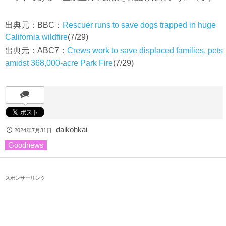
出典元：BBC：
Rescuer runs to save dogs trapped in huge
California wildfire
(7/29)
出典元：ABC7：
Crews work to save displaced families, pets
amidst 368,000-acre Park Fire
(7/29)
daikohkai
2024年7月31日
Goodnews
スポンサーリンク