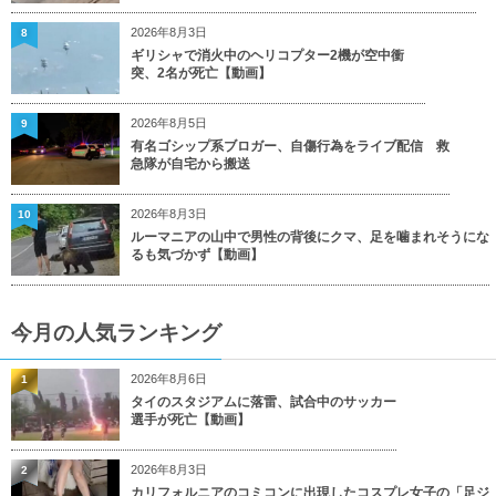
2026年8月3日
8
ギリシャで消火中のヘリコプター2機が空中衝
突、2名が死亡【動画】
2026年8月5日
9
有名ゴシップ系ブロガー、自傷行為をライブ配信 救
急隊が自宅から搬送
2026年8月3日
10
ルーマニアの山中で男性の背後にクマ、足を噛まれそうにな
るも気づかず【動画】
今月の人気ランキング
2026年8月6日
1
タイのスタジアムに落雷、試合中のサッカー
選手が死亡【動画】
2026年8月3日
2
カリフォルニアのコミコンに出現したコスプレ女子の「足ジ