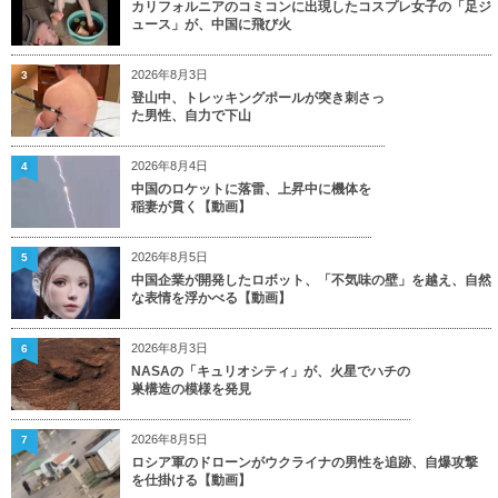
カリフォルニアのコミコンに出現したコスプレ女子の「足ジ
ュース」が、中国に飛び火
2026年8月3日
3
登山中、トレッキングポールが突き刺さっ
た男性、自力で下山
2026年8月4日
4
中国のロケットに落雷、上昇中に機体を
稲妻が貫く【動画】
2026年8月5日
5
中国企業が開発したロボット、「不気味の壁」を越え、自然
な表情を浮かべる【動画】
2026年8月3日
6
NASAの「キュリオシティ」が、火星でハチの
巣構造の模様を発見
2026年8月5日
7
ロシア軍のドローンがウクライナの男性を追跡、自爆攻撃
を仕掛ける【動画】