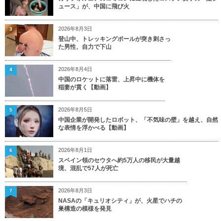
ュース」が、中国に飛び火
2026年8月3日
3
登山中、トレッキングポールが突き刺さっ
た男性、自力で下山
2026年8月4日
4
中国のロケットに落雷、上昇中に機体を
稲妻が貫く【動画】
2026年8月5日
5
中国企業が開発したロボット、「不気味の壁」を越え、自然
な表情を浮かべる【動画】
2026年8月1日
6
スペイン領のセウタへ約5万人の移民が大量越
境、混乱で57人が死亡
2026年8月3日
7
NASAの「キュリオシティ」が、火星でハチの
巣構造の模様を発見