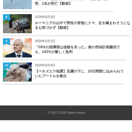
突、2名が死亡【動画】
2026年8月3日
8
ルーマニアの山中で男性の背後にクマ、足を噛まれそうにな
るも気づかず【動画】
2026年8月2日
9
「FIFAの指導部は信頼を失った」株の売却計画撤回で
も、UEFAが厳しく批判
2026年8月4日
10
【ベネズエラ地震】瓦礫の下に、29日間閉じ込められて
いたプードルを救出
© 2017-2026
Switch news