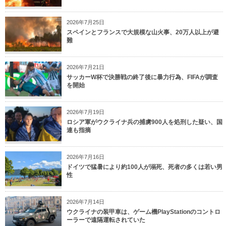
2026年7月25日
スペインとフランスで大規模な山火事、20万人以上が避
難
2026年7月21日
サッカーW杯で決勝戦の終了後に暴力行為、FIFAが調査
を開始
2026年7月19日
ロシア軍がウクライナ兵の捕虜900人を処刑した疑い、国
連も指摘
2026年7月16日
ドイツで猛暑により約100人が溺死、死者の多くは若い男
性
2026年7月14日
ウクライナの装甲車は、ゲーム機PlayStationのコントロ
ーラーで遠隔運転されていた