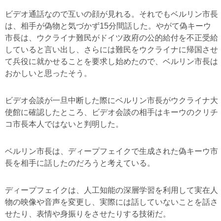
ビデオ通話なので互いの顔が見れる。それでもベルリン市長
は、相手が偽物と気づかず15分間話した。やがて偽キーウ
市長は、ウクライナ難民がドイツ政府の公的給付を不正受給
していると言い出し、さらには難民をウクライナに帰国させ
て兵役に就かせることを要求し始めたので、ベルリン市長は
おかしいと思ったそう。
ビデオ会談が一旦中断した際にベルリン市長がウクライナ大
使館に確認したところ、ビデオ会談の相手はキーウのクリチ
コ市長本人ではないと判明した。
ベルリン市長は、ディープフェイクで生成された偽キーウ市
長を相手に話したのだろうと考えている。
ディープフェイクは、人工知能の深層学習を利用して実在人
物の映像や音声を変更し、実際には話していないことを話さ
せたり、表情や身振りをさせたりする技術だ。