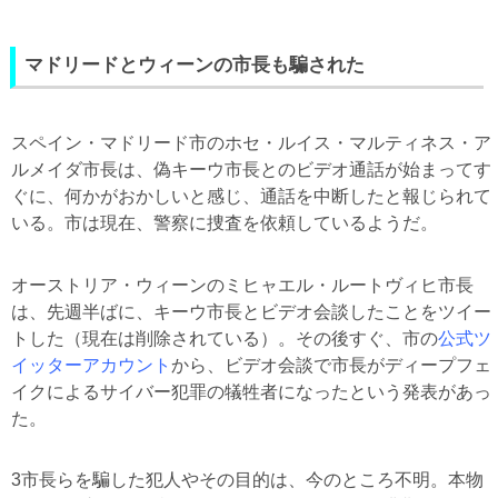
マドリードとウィーンの市長も騙された
スペイン・マドリード市のホセ・ルイス・マルティネス・ア
ルメイダ市長は、偽キーウ市長とのビデオ通話が始まってす
ぐに、何かがおかしいと感じ、通話を中断したと報じられて
いる。市は現在、警察に捜査を依頼しているようだ。
オーストリア・ウィーンのミヒャエル・ルートヴィヒ市長
は、先週半ばに、キーウ市長とビデオ会談したことをツイー
トした（現在は削除されている）。その後すぐ、市の
公式ツ
イッターアカウント
から、ビデオ会談で市長がディープフェ
イクによるサイバー犯罪の犠牲者になったという発表があっ
た。
3市長らを騙した犯人やその目的は、今のところ不明。本物