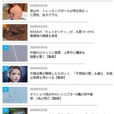
2026年8月3日
2
登山中、トレッキングポールが突き刺さっ
た男性、自力で下山
2026年8月3日
3
NASAの「キュリオシティ」が、火星でハチの
巣構造の模様を発見
2026年8月4日
4
中国のロケットに落雷、上昇中に機体を
稲妻が貫く【動画】
2026年8月5日
5
中国企業が開発したロボット、「不気味の壁」を越え、自然
な表情を浮かべる【動画】
2026年8月3日
6
ギリシャで消火中のヘリコプター2機が空中衝
突、2名が死亡【動画】
2026年8月3日
7