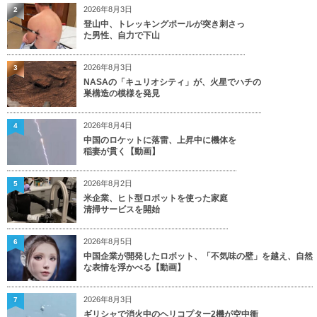
2026年8月3日
2
登山中、トレッキングポールが突き刺さっ
た男性、自力で下山
2026年8月3日
3
NASAの「キュリオシティ」が、火星でハチの
巣構造の模様を発見
2026年8月4日
4
中国のロケットに落雷、上昇中に機体を
稲妻が貫く【動画】
2026年8月2日
5
米企業、ヒト型ロボットを使った家庭
清掃サービスを開始
2026年8月5日
6
中国企業が開発したロボット、「不気味の壁」を越え、自然
な表情を浮かべる【動画】
2026年8月3日
7
ギリシャで消火中のヘリコプター2機が空中衝