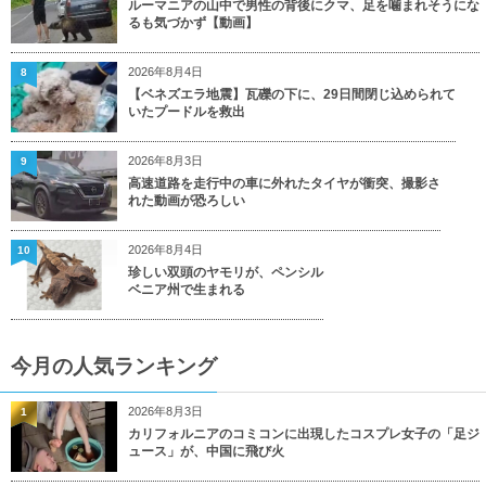
ルーマニアの山中で男性の背後にクマ、足を噛まれそうにな
るも気づかず【動画】
2026年8月4日
8
【ベネズエラ地震】瓦礫の下に、29日間閉じ込められて
いたプードルを救出
2026年8月3日
9
高速道路を走行中の車に外れたタイヤが衝突、撮影さ
れた動画が恐ろしい
2026年8月4日
10
珍しい双頭のヤモリが、ペンシル
ベニア州で生まれる
今月の人気ランキング
2026年8月3日
1
カリフォルニアのコミコンに出現したコスプレ女子の「足ジ
ュース」が、中国に飛び火