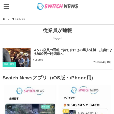
従業員が通報
従業員が通報
Tagged
スタバ店員の通報で待ち合わせの黒人逮捕、抗議によ
り8000店一時閉鎖へ
yusamu
2018年4月18日
事件・災害
Switch Newsアプリ（iOS版・iPhone用)