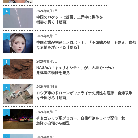
2026年8月4日
4
中国のロケットに落雷、上昇中に機体を
稲妻が貫く【動画】
2026年8月5日
5
中国企業が開発したロボット、「不気味の壁」を越え、自然
な表情を浮かべる【動画】
2026年8月3日
6
NASAの「キュリオシティ」が、火星でハチの
巣構造の模様を発見
2026年8月5日
7
ロシア軍のドローンがウクライナの男性を追跡、自爆攻撃
を仕掛ける【動画】
2026年8月5日
8
有名ゴシップ系ブロガー、自傷行為をライブ配信 救
急隊が自宅から搬送
2026年8月3日
9