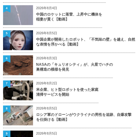
2026年8月4日
4
中国のロケットに落雷、上昇中に機体を
稲妻が貫く【動画】
2026年8月5日
5
中国企業が開発したロボット、「不気味の壁」を越え、自然
な表情を浮かべる【動画】
2026年8月3日
6
NASAの「キュリオシティ」が、火星でハチの
巣構造の模様を発見
2026年8月2日
7
米企業、ヒト型ロボットを使った家庭
清掃サービスを開始
2026年8月5日
8
ロシア軍のドローンがウクライナの男性を追跡、自爆攻撃
を仕掛ける【動画】
2026年8月5日
9