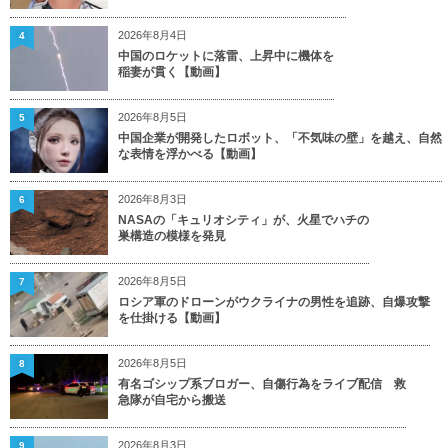
2026年8月4日
4
中国のロケットに落雷、上昇中に機体を
稲妻が貫く【動画】
2026年8月5日
5
中国企業が開発したロボット、「不気味の壁」を越え、自然
な表情を浮かべる【動画】
2026年8月3日
6
NASAの「キュリオシティ」が、火星でハチの
巣構造の模様を発見
2026年8月5日
7
ロシア軍のドローンがウクライナの男性を追跡、自爆攻撃
を仕掛ける【動画】
2026年8月5日
8
有名ゴシップ系ブロガー、自傷行為をライブ配信 救
急隊が自宅から搬送
2026年8月3日
9