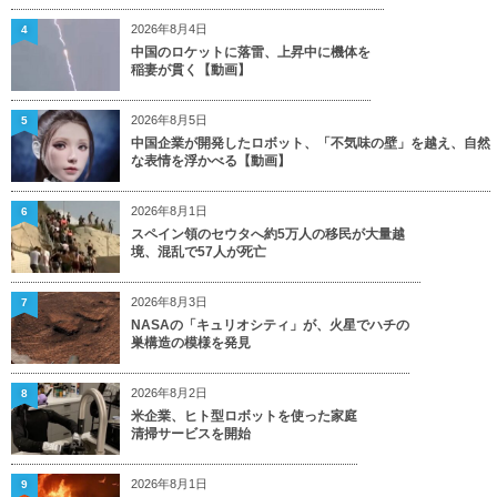
2026年8月4日
4
中国のロケットに落雷、上昇中に機体を
稲妻が貫く【動画】
2026年8月5日
5
中国企業が開発したロボット、「不気味の壁」を越え、自然
な表情を浮かべる【動画】
2026年8月1日
6
スペイン領のセウタへ約5万人の移民が大量越
境、混乱で57人が死亡
2026年8月3日
7
NASAの「キュリオシティ」が、火星でハチの
巣構造の模様を発見
2026年8月2日
8
米企業、ヒト型ロボットを使った家庭
清掃サービスを開始
2026年8月1日
9