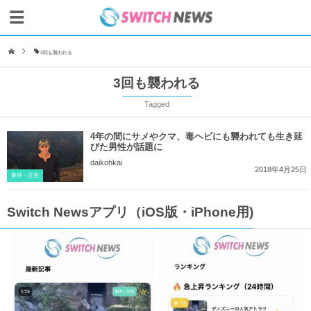
3回も襲われる
3回も襲われる
Tagged
4年の間にサメやクマ、毒ヘビにも襲われても生き延
びた男性が話題に
daikohkai
2018年4月25日
事件・災害
Switch Newsアプリ（iOS版・iPhone用)