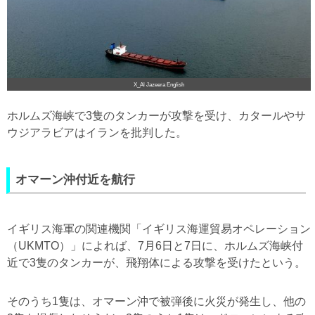
X_Al Jazeera English
ホルムズ海峡で3隻のタンカーが攻撃を受け、カタールやサ
ウジアラビアはイランを批判した。
オマーン沖付近を航行
イギリス海軍の関連機関「イギリス海運貿易オペレーション
（UKMTO）」によれば、7月6日と7日に、ホルムズ海峡付
近で3隻のタンカーが、飛翔体による攻撃を受けたという。
そのうち1隻は、オマーン沖で被弾後に火災が発生し、他の