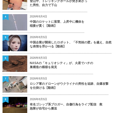
登山中、トレッキングポールが突き刺さっ
た男性、自力で下山
2026年8月4日
4
中国のロケットに落雷、上昇中に機体を
稲妻が貫く【動画】
2026年8月5日
5
中国企業が開発したロボット、「不気味の壁」を越え、自然
な表情を浮かべる【動画】
2026年8月3日
6
NASAの「キュリオシティ」が、火星でハチの
巣構造の模様を発見
2026年8月5日
7
ロシア軍のドローンがウクライナの男性を追跡、自爆攻撃
を仕掛ける【動画】
2026年8月5日
8
有名ゴシップ系ブロガー、自傷行為をライブ配信 救
急隊が自宅から搬送