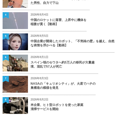
た男性、自力で下山
2026年8月4日
4
中国のロケットに落雷、上昇中に機体を
稲妻が貫く【動画】
2026年8月5日
5
中国企業が開発したロボット、「不気味の壁」を越え、自然
な表情を浮かべる【動画】
2026年8月1日
6
スペイン領のセウタへ約5万人の移民が大量越
境、混乱で57人が死亡
2026年8月3日
7
NASAの「キュリオシティ」が、火星でハチの
巣構造の模様を発見
2026年8月2日
8
米企業、ヒト型ロボットを使った家庭
清掃サービスを開始