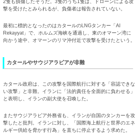
2隻も損傷したそうだ。3隻のうち1隻は、ドローンによる攻
撃を受けたとみられるが、負傷者は報告されていない。
最初に標的となったのはカタールのLNGタンカー「Al
Rekayyat」で、ホルムズ海峡を通過し、東のオマーン湾に
向かう途中、オマーンのリマ沖付近で攻撃を受けたという。
カタールやサウジアラビアが非難
カタール政府は、この攻撃を国際航行に対する「容認できな
い攻撃」と非難。イランに「法的責任を全面的に負わせる」
と表明し、イランの副大使を召喚した。
またサウジアラビア外務省も、イランが自国のタンカーを攻
撃したと批判。イランに対し、「国際海上航行と世界のエネ
ルギー供給を脅かす行為」を直ちに停止するよう求めた。