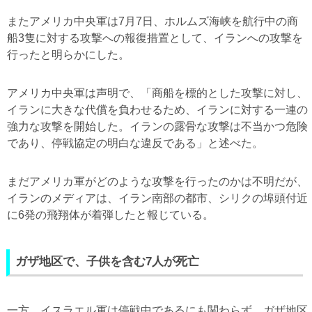
またアメリカ中央軍は7月7日、ホルムズ海峡を航行中の商
船3隻に対する攻撃への報復措置として、イランへの攻撃を
行ったと明らかにした。
アメリカ中央軍は声明で、「商船を標的とした攻撃に対し、
イランに大きな代償を負わせるため、イランに対する一連の
強力な攻撃を開始した。イランの露骨な攻撃は不当かつ危険
であり、停戦協定の明白な違反である」と述べた。
まだアメリカ軍がどのような攻撃を行ったのかは不明だが、
イランのメディアは、イラン南部の都市、シリクの埠頭付近
に6発の飛翔体が着弾したと報じている。
ガザ地区で、子供を含む7人が死亡
一方、イスラエル軍は停戦中であるにも関わらず、ガザ地区