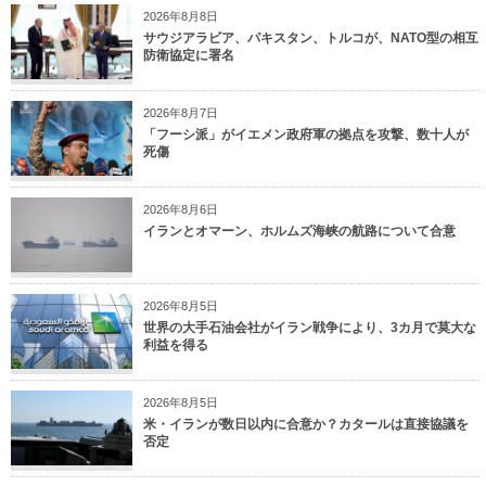
2026年8月8日
サウジアラビア、パキスタン、トルコが、NATO型の相互
防衛協定に署名
2026年8月7日
「フーシ派」がイエメン政府軍の拠点を攻撃、数十人が
死傷
2026年8月6日
イランとオマーン、ホルムズ海峡の航路について合意
2026年8月5日
世界の大手石油会社がイラン戦争により、3カ月で莫大な
利益を得る
2026年8月5日
米・イランが数日以内に合意か？カタールは直接協議を
否定