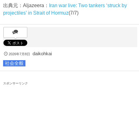
出典元：Aljazeera：
Iran war live: Two tankers ‘struck by
projectiles’ in Strait of Hormuz
(7/7)
daikohkai
2026年7月8日
社会全般
スポンサーリンク