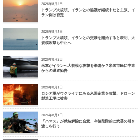
2026年8月4日
トランプ大統領、イランとの協議が継続中だと主張、イ
ラン側は否定
2026年8月3日
トランプ大統領、イランとの交渉を開始すると表明、大
規模攻撃も中止へ
2026年8月2日
米軍がイランへ大規模な攻撃を準備か？米国市民に中東
からの退避勧告
2026年8月1日
ロシア軍がウクライナにある米国企業を攻撃、ドローン
製造工場に被害
2026年8月1日
「ハマス」が武装解除に合意、今後段階的に武器の引き
渡しを行う