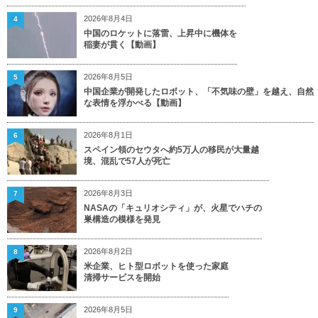
2026年8月4日
4
中国のロケットに落雷、上昇中に機体を
稲妻が貫く【動画】
2026年8月5日
5
中国企業が開発したロボット、「不気味の壁」を越え、自然
な表情を浮かべる【動画】
2026年8月1日
6
スペイン領のセウタへ約5万人の移民が大量越
境、混乱で57人が死亡
2026年8月3日
7
NASAの「キュリオシティ」が、火星でハチの
巣構造の模様を発見
2026年8月2日
8
米企業、ヒト型ロボットを使った家庭
清掃サービスを開始
2026年8月5日
9