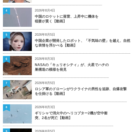
2026年8月4日
4
中国のロケットに落雷、上昇中に機体を
稲妻が貫く【動画】
2026年8月5日
5
中国企業が開発したロボット、「不気味の壁」を越え、自然
な表情を浮かべる【動画】
2026年8月3日
6
NASAの「キュリオシティ」が、火星でハチの
巣構造の模様を発見
2026年8月5日
7
ロシア軍のドローンがウクライナの男性を追跡、自爆攻撃
を仕掛ける【動画】
2026年8月3日
8
ギリシャで消火中のヘリコプター2機が空中衝
突、2名が死亡【動画】
2026年8月5日
9