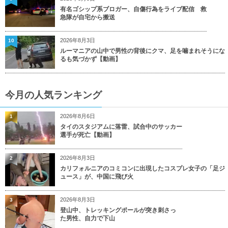
有名ゴシップ系ブロガー、自傷行為をライブ配信 救
急隊が自宅から搬送
2026年8月3日
10
ルーマニアの山中で男性の背後にクマ、足を噛まれそうにな
るも気づかず【動画】
今月の人気ランキング
2026年8月6日
1
タイのスタジアムに落雷、試合中のサッカー
選手が死亡【動画】
2026年8月3日
2
カリフォルニアのコミコンに出現したコスプレ女子の「足ジ
ュース」が、中国に飛び火
2026年8月3日
3
登山中、トレッキングポールが突き刺さっ
た男性、自力で下山