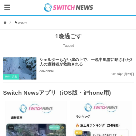
1晩過ごす
1晩過ごす
Tagged
シェルターもない崖の上で、一晩中風雪に晒された2
人の遭難者が救助される
daikohkai
2018年1月23日
事件・災害
Switch Newsアプリ（iOS版・iPhone用)