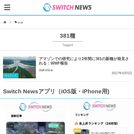
381種
381種
Tagged
アマゾンでの研究により2年間に381の新種が発見さ
れる：WWF報告
daikohkai
2017年9月5日
サイエンス
Switch Newsアプリ（iOS版・iPhone用)