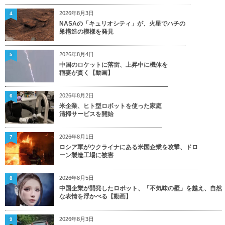
2026年8月3日
4
NASAの「キュリオシティ」が、火星でハチの
巣構造の模様を発見
2026年8月4日
5
中国のロケットに落雷、上昇中に機体を
稲妻が貫く【動画】
2026年8月2日
6
米企業、ヒト型ロボットを使った家庭
清掃サービスを開始
2026年8月1日
7
ロシア軍がウクライナにある米国企業を攻撃、ドロ
ーン製造工場に被害
2026年8月5日
8
中国企業が開発したロボット、「不気味の壁」を越え、自然
な表情を浮かべる【動画】
2026年8月3日
9