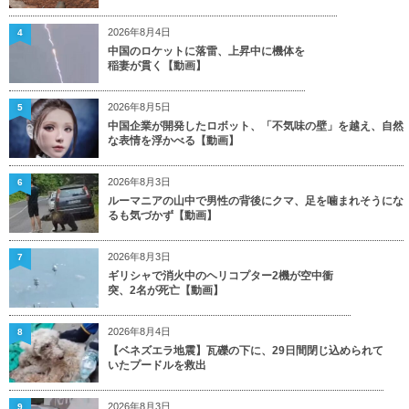
2026年8月4日
4
中国のロケットに落雷、上昇中に機体を
稲妻が貫く【動画】
2026年8月5日
5
中国企業が開発したロボット、「不気味の壁」を越え、自然
な表情を浮かべる【動画】
2026年8月3日
6
ルーマニアの山中で男性の背後にクマ、足を噛まれそうにな
るも気づかず【動画】
2026年8月3日
7
ギリシャで消火中のヘリコプター2機が空中衝
突、2名が死亡【動画】
2026年8月4日
8
【ベネズエラ地震】瓦礫の下に、29日間閉じ込められて
いたプードルを救出
2026年8月3日
9