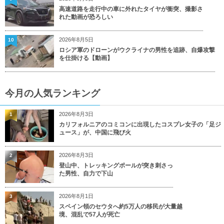
高速道路を走行中の車に外れたタイヤが衝突、撮影さ
れた動画が恐ろしい
2026年8月5日
10
ロシア軍のドローンがウクライナの男性を追跡、自爆攻撃
を仕掛ける【動画】
今月の人気ランキング
2026年8月3日
1
カリフォルニアのコミコンに出現したコスプレ女子の「足ジ
ュース」が、中国に飛び火
2026年8月3日
2
登山中、トレッキングポールが突き刺さっ
た男性、自力で下山
2026年8月1日
3
スペイン領のセウタへ約5万人の移民が大量越
境、混乱で57人が死亡