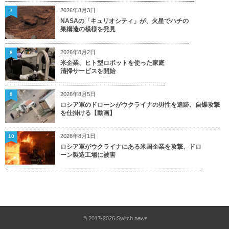
2026年8月3日
7
NASAの「キュリオシティ」が、火星でハチの
巣構造の模様を発見
2026年8月2日
8
米企業、ヒト型ロボットを使った家庭
清掃サービスを開始
2026年8月5日
9
ロシア軍のドローンがウクライナの男性を追跡、自爆攻撃
を仕掛ける【動画】
2026年8月1日
10
ロシア軍がウクライナにある米国企業を攻撃、ドロ
ーン製造工場に被害
© 2017-2026
Switch news