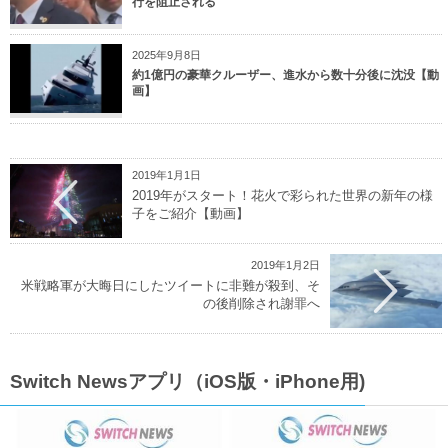
行を阻止される
2025年9月8日
約1億円の豪華クルーザー、進水から数十分後に沈没【動
画】
2019年1月1日
2019年がスタート！花火で彩られた世界の新年の様
子をご紹介【動画】
2019年1月2日
米戦略軍が大晦日にしたツイートに非難が殺到、そ
の後削除され謝罪へ
Switch Newsアプリ（iOS版・iPhone用)