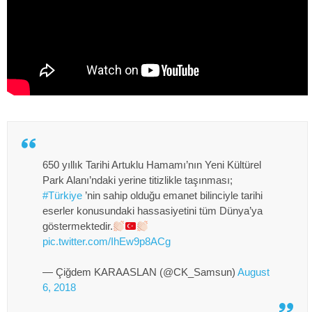
650 yıllık Tarihi Artuklu Hamamı’nın Yeni Kültürel
Park Alanı’ndaki yerine titizlikle taşınması;
#Türkiye
’nin sahip olduğu emanet bilinciyle tarihi
eserler konusundaki hassasiyetini tüm Dünya’ya
göstermektedir.
pic.twitter.com/IhEw9p8ACg
— Çiğdem KARAASLAN (@CK_Samsun)
August
6, 2018