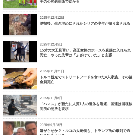
手の心肺蘇生術で助かる
2025年12月12日
誘拐後、生き埋めにされたシリアの少年が掘り出される
2025年12月5日
15才の大工見習い、高圧空気のホースを直腸に入れられ
死亡、やった先輩は「ふざけていた」と主張
2025年11月21日
トルコ観光でストリートフードを食べた4人家族、その後
全員死亡
2025年11月8日
「ハマス」が新たに人質1人の遺体を返還、国連は国境検
問所の開放を要求
2025年9月28日
嫌がらせか？トルコの大統領も、トランプ氏の車列で通