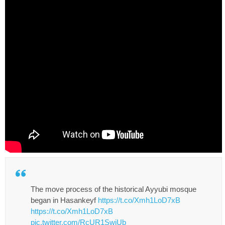
The move process of the historical Ayyubi mosque
began in Hasankeyf
https://t.co/Xmh1LoD7xB
https://t.co/Xmh1LoD7xB
pic.twitter.com/RcUR1SwjUb