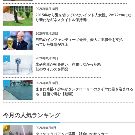
2026年8月10日
3
2015年から髪を切っていないインド人女性、2m72cmにな
り新たなギネスタイトル保持者に
2026年8月10日
4
FIFAのインファンティーノ会長、愛人に退職金を支払
っていた疑惑が浮上
2026年8月10日
5
米研究者がAIを使い、存在しなかった未
知のウイルスを開発
2026年8月10日
6
まさに奇跡！少年がタンクローリーのタイヤに巻き込まれる
も、軽傷で済む【動画】
今月の人気ランキング
2026年8月6日
1
タイのスタジアムに落雷、試合中のサッカー