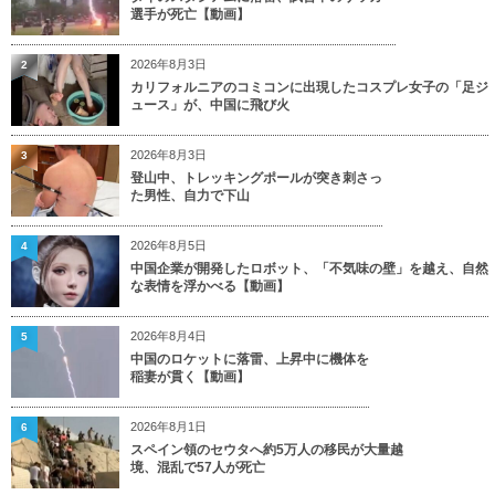
選手が死亡【動画】
2026年8月3日
2
カリフォルニアのコミコンに出現したコスプレ女子の「足ジ
ュース」が、中国に飛び火
2026年8月3日
3
登山中、トレッキングポールが突き刺さっ
た男性、自力で下山
2026年8月5日
4
中国企業が開発したロボット、「不気味の壁」を越え、自然
な表情を浮かべる【動画】
2026年8月4日
5
中国のロケットに落雷、上昇中に機体を
稲妻が貫く【動画】
2026年8月1日
6
スペイン領のセウタへ約5万人の移民が大量越
境、混乱で57人が死亡