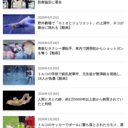
防衛協定に署名
2026年6月15日
野外劇場で「ロミオとジュリエット」の上演中、ネコが
舞台に現れる【動画】
2026年5月18日
勇敢なタクシー運転手、車内で誘拐犯からショットガン
を奪う【動画】
2026年4月20日
トルコの学校で銃乱射事件、元生徒が散弾銃を発砲し、
16人が負傷【動画】
2026年3月30日
人間と犬との絆、約1万5000年以上前から飼育されてい
たと判明
2026年2月28日
トルコのサッカーでボールに撃ち落とされたカモメ、選