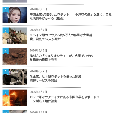
2026年8月5日
5
中国企業が開発したロボット、「不気味の壁」を越え、自然
な表情を浮かべる【動画】
2026年8月1日
6
スペイン領のセウタへ約5万人の移民が大量越
境、混乱で57人が死亡
2026年8月3日
7
NASAの「キュリオシティ」が、火星でハチの
巣構造の模様を発見
2026年8月2日
8
米企業、ヒト型ロボットを使った家庭
清掃サービスを開始
2026年8月1日
9
ロシア軍がウクライナにある米国企業を攻撃、ドロ
ーン製造工場に被害
2026年8月5日
10