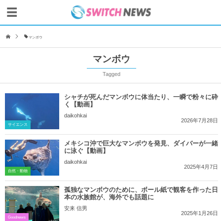
マンボウ
マンボウ
Tagged
シャチが死んだマンボウに体当たり、一瞬で粉々に砕
く【動画】
daikohkai
2026年7月28日
サイエンス
メキシコ沖で巨大なマンボウを発見、ダイバーが一緒
に泳ぐ【動画】
daikohkai
2025年4月7日
自然・動物
孤独なマンボウのために、ボール紙で観客を作った日
本の水族館が、海外でも話題に
安来 信男
2025年1月26日
Goodnews