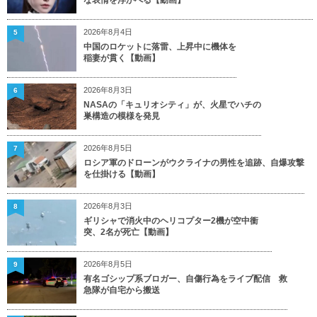
2026年8月4日
5
中国のロケットに落雷、上昇中に機体を
稲妻が貫く【動画】
2026年8月3日
6
NASAの「キュリオシティ」が、火星でハチの
巣構造の模様を発見
2026年8月5日
7
ロシア軍のドローンがウクライナの男性を追跡、自爆攻撃
を仕掛ける【動画】
2026年8月3日
8
ギリシャで消火中のヘリコプター2機が空中衝
突、2名が死亡【動画】
2026年8月5日
9
有名ゴシップ系ブロガー、自傷行為をライブ配信 救
急隊が自宅から搬送