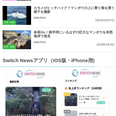
カモメがヒッチハイク？マンボウの上に乗り海を漂う
様子を撮影
daikohkai
2021年4月27日
自然・動物
体長2m！南半球にいるはずの巨大なマンボウを米西
海岸で発見
daikohkai
2019年3月4日
自然・動物
Switch Newsアプリ（iOS版・iPhone用)