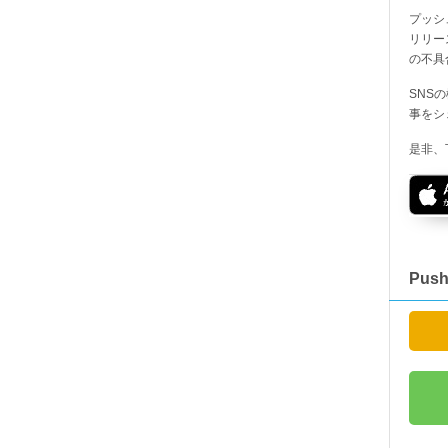
プッシ
リリー
の不具
SNS
事をシ
是非、
Pus