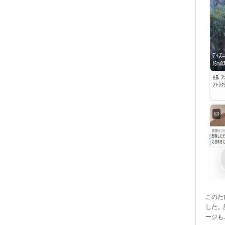
このたび
した。
ージも