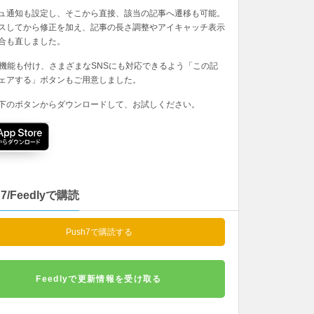
ュ通知も設定し、そこから直接、該当の記事へ遷移も可能。
スしてから修正を加え、記事の長さ調整やアイキャッチ表示
合も直しました。
の機能も付け、さまざまなSNSにも対応できるよう「この記
ェアする」ボタンもご用意しました。
下のボタンからダウンロードして、お試しください。
h7/Feedlyで購読
Push7で購読する
Feedlyで更新情報を受け取る