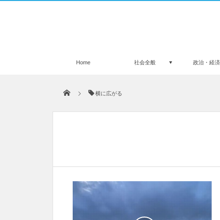
Home
社会全般
政治・経
横に広がる