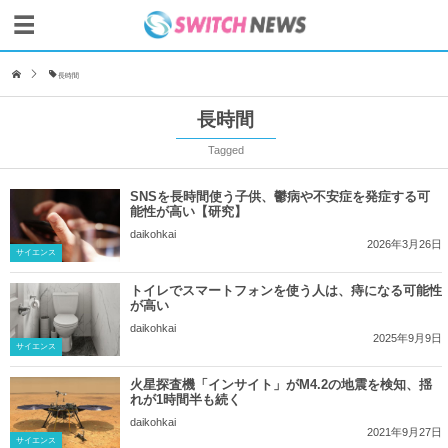
長時間
長時間
Tagged
SNSを長時間使う子供、鬱病や不安症を発症する可
能性が高い【研究】
daikohkai
2026年3月26日
サイエンス
トイレでスマートフォンを使う人は、痔になる可能性
が高い
daikohkai
2025年9月9日
サイエンス
火星探査機「インサイト」がM4.2の地震を検知、揺
れが1時間半も続く
daikohkai
2021年9月27日
サイエンス