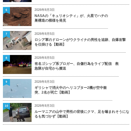
2026年8月3日
6
NASAの「キュリオシティ」が、火星でハチの
巣構造の模様を発見
2026年8月5日
7
ロシア軍のドローンがウクライナの男性を追跡、自爆攻撃
を仕掛ける【動画】
2026年8月5日
8
有名ゴシップ系ブロガー、自傷行為をライブ配信 救
急隊が自宅から搬送
2026年8月3日
9
ギリシャで消火中のヘリコプター2機が空中衝
突、2名が死亡【動画】
2026年8月3日
10
ルーマニアの山中で男性の背後にクマ、足を噛まれそうにな
るも気づかず【動画】