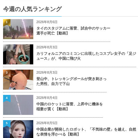
今週の人気ランキング
2026年8月6日
1
タイのスタジアムに落雷、試合中のサッカー
選手が死亡【動画】
2026年8月3日
2
カリフォルニアのコミコンに出現したコスプレ女子の「足ジ
ュース」が、中国に飛び火
2026年8月3日
3
登山中、トレッキングポールが突き刺さっ
た男性、自力で下山
2026年8月4日
4
中国のロケットに落雷、上昇中に機体を
稲妻が貫く【動画】
2026年8月5日
5
中国企業が開発したロボット、「不気味の壁」を越え、自然
な表情を浮かべる【動画】