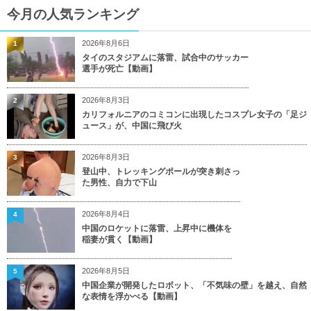
今月の人気ランキング
2026年8月6日
1
タイのスタジアムに落雷、試合中のサッカー
選手が死亡【動画】
2026年8月3日
2
カリフォルニアのコミコンに出現したコスプレ女子の「足ジ
ュース」が、中国に飛び火
2026年8月3日
3
登山中、トレッキングポールが突き刺さっ
た男性、自力で下山
2026年8月4日
4
中国のロケットに落雷、上昇中に機体を
稲妻が貫く【動画】
2026年8月5日
5
中国企業が開発したロボット、「不気味の壁」を越え、自然
な表情を浮かべる【動画】