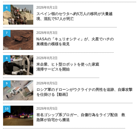
2026年8月1日
6
スペイン領のセウタへ約5万人の移民が大量越
境、混乱で57人が死亡
2026年8月3日
7
NASAの「キュリオシティ」が、火星でハチの
巣構造の模様を発見
2026年8月2日
8
米企業、ヒト型ロボットを使った家庭
清掃サービスを開始
2026年8月5日
9
ロシア軍のドローンがウクライナの男性を追跡、自爆攻撃
を仕掛ける【動画】
2026年8月5日
10
有名ゴシップ系ブロガー、自傷行為をライブ配信 救
急隊が自宅から搬送