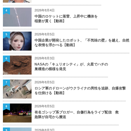
2026年8月4日
4
中国のロケットに落雷、上昇中に機体を
稲妻が貫く【動画】
2026年8月5日
5
中国企業が開発したロボット、「不気味の壁」を越え、自然
な表情を浮かべる【動画】
2026年8月3日
6
NASAの「キュリオシティ」が、火星でハチの
巣構造の模様を発見
2026年8月5日
7
ロシア軍のドローンがウクライナの男性を追跡、自爆攻撃
を仕掛ける【動画】
2026年8月5日
8
有名ゴシップ系ブロガー、自傷行為をライブ配信 救
急隊が自宅から搬送
2026年8月3日
9