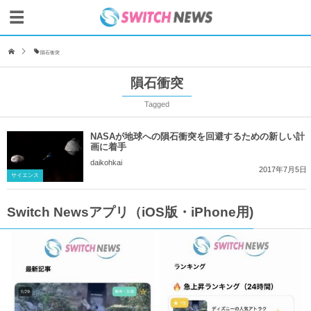
隕石衝突
隕石衝突
Tagged
NASAが地球への隕石衝突を回避するための新しい計
画に着手
daikohkai
2017年7月5日
サイエンス
Switch Newsアプリ（iOS版・iPhone用)