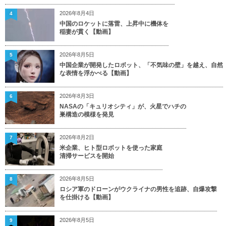
2026年8月4日
4
中国のロケットに落雷、上昇中に機体を
稲妻が貫く【動画】
2026年8月5日
5
中国企業が開発したロボット、「不気味の壁」を越え、自然
な表情を浮かべる【動画】
2026年8月3日
6
NASAの「キュリオシティ」が、火星でハチの
巣構造の模様を発見
2026年8月2日
7
米企業、ヒト型ロボットを使った家庭
清掃サービスを開始
2026年8月5日
8
ロシア軍のドローンがウクライナの男性を追跡、自爆攻撃
を仕掛ける【動画】
2026年8月5日
9