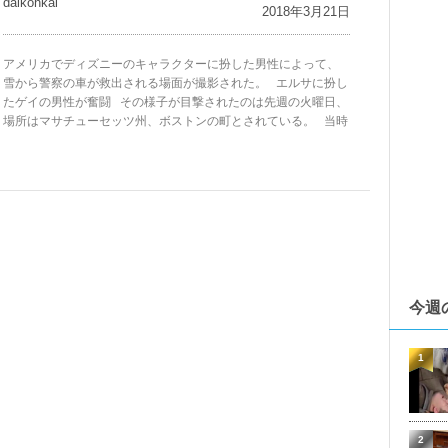
daikohkai
2018年3月21日
アメリカでディズニーのキャラクターに扮した男性によって、
雪から警察の車が救出される場面が撮影された。 エルサに扮し
たゲイの男性が奮闘 その様子が目撃されたのは先週の火曜日、
場所はマサチューセッツ州、ボストンの町とされている。 当時
今週
1
2