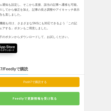
ュ通知も設定し、そこから直接、該当の記事へ遷移も可能。
スしてから修正を加え、記事の長さ調整やアイキャッチ表示
合も直しました。
の機能も付け、さまざまなSNSにも対応できるよう「この記
ェアする」ボタンもご用意しました。
下のボタンからダウンロードして、お試しください。
h7/Feedlyで購読
Push7で購読する
Feedlyで更新情報を受け取る