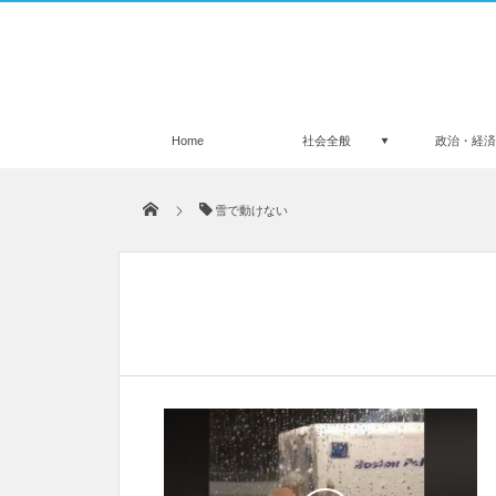
Home
社会全般
政治・経
雪で動けない