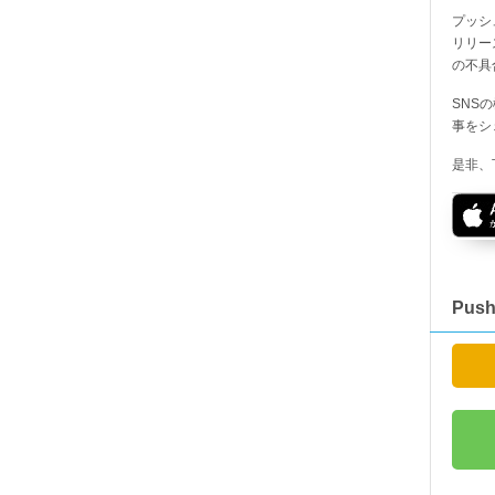
プッシ
リリー
の不具
SNS
事をシ
是非、
Pus