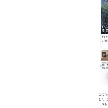
このたび
した。
ージも