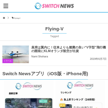
Flying-V
Flying-V
Tagged
座席は翼内に！従来よりも燃費の良い“V字型”飛行機
の開発にKLMオランダ航空が出資
Nami Shohara
2019年6月7日
トラベル
Switch Newsアプリ（iOS版・iPhone用)