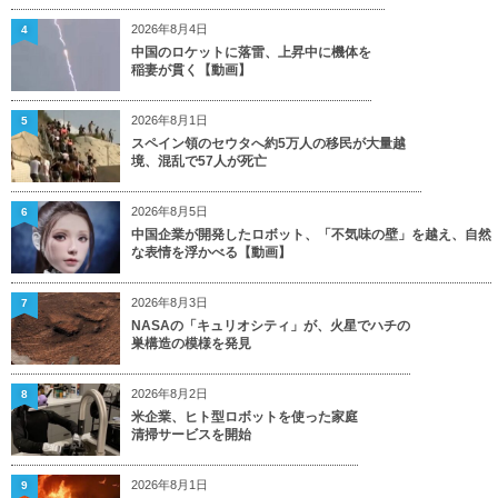
2026年8月4日
4
中国のロケットに落雷、上昇中に機体を
稲妻が貫く【動画】
2026年8月1日
5
スペイン領のセウタへ約5万人の移民が大量越
境、混乱で57人が死亡
2026年8月5日
6
中国企業が開発したロボット、「不気味の壁」を越え、自然
な表情を浮かべる【動画】
2026年8月3日
7
NASAの「キュリオシティ」が、火星でハチの
巣構造の模様を発見
2026年8月2日
8
米企業、ヒト型ロボットを使った家庭
清掃サービスを開始
2026年8月1日
9