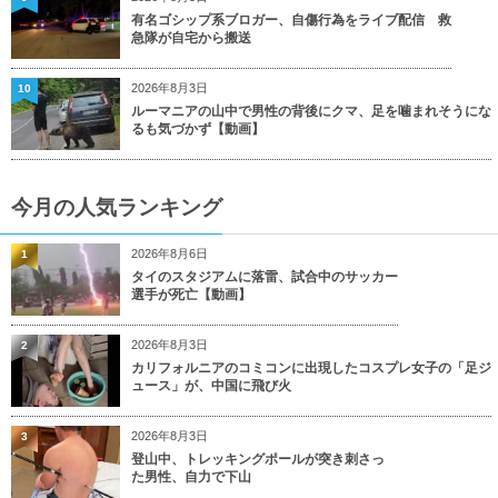
有名ゴシップ系ブロガー、自傷行為をライブ配信 救
急隊が自宅から搬送
2026年8月3日
10
ルーマニアの山中で男性の背後にクマ、足を噛まれそうにな
るも気づかず【動画】
今月の人気ランキング
2026年8月6日
1
タイのスタジアムに落雷、試合中のサッカー
選手が死亡【動画】
2026年8月3日
2
カリフォルニアのコミコンに出現したコスプレ女子の「足ジ
ュース」が、中国に飛び火
2026年8月3日
3
登山中、トレッキングポールが突き刺さっ
た男性、自力で下山