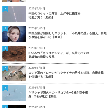
2026年8月4日
4
中国のロケットに落雷、上昇中に機体を
稲妻が貫く【動画】
2026年8月5日
5
中国企業が開発したロボット、「不気味の壁」を越え、自然
な表情を浮かべる【動画】
2026年8月3日
6
NASAの「キュリオシティ」が、火星でハチの
巣構造の模様を発見
2026年8月5日
7
ロシア軍のドローンがウクライナの男性を追跡、自爆攻撃
を仕掛ける【動画】
2026年8月3日
8
ギリシャで消火中のヘリコプター2機が空中衝
突、2名が死亡【動画】
2026年8月5日
9