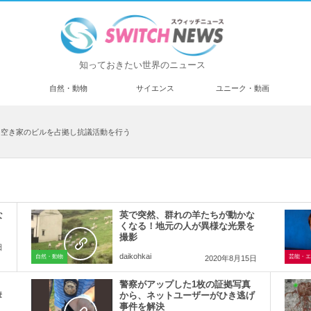
知っておきたい世界のニュース
済
自然・動物
サイエンス
ユニーク・動画
、空き家のビルを占拠し抗議活動を行う
な
英で突然、群れの羊たちが動かな
くなる！地元の人が異様な光景を
撮影
日
daikohkai
自然・動物
芸能・エ
2020年8月15日
警察がアップした1枚の証拠写真
奪
から、ネットユーザーがひき逃げ
事件を解決