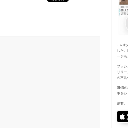
このたび
した。
ージも
プッシ
リリー
の不具
SNS
事をシ
是非、