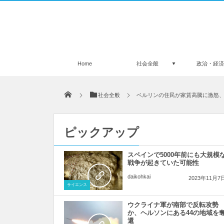
Home
社会全般
政治・経
社会全般
ベルリンの住民が家賃高騰に激怒
ピックアップ
スペインで5000年前にも大規模
戦争が起きていた可能性
daikohkai
2023年11月7
サイエンス
ウクライナ軍が南部で反転攻勢
か、ヘルソンにある44の地域を
還