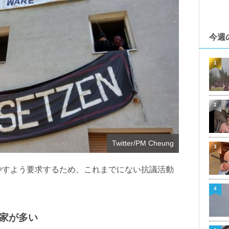
今週
1
2
Twitter/PM Cheung
3
やすよう要求するため、これまでにない抗議活動
4
家が多い