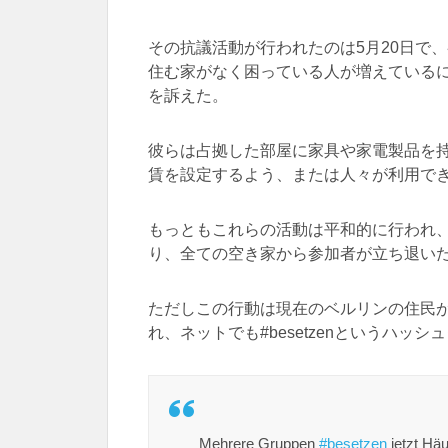
その抗議活動が行われたのは5月20日で
住む家がなく困っている人が増えている
を訴えた。
彼らは占拠した部屋に家具や家電製品を
賃を設定するよう、または人々が利用で
もっともこれらの活動は平和的に行われ
り、全ての空き家から参加者が立ち退い
ただしこの行動は現在のベルリンの住民
れ、ネットでも#besetzenというハッ
Mehrere Gruppen
#besetzen
jetzt Hä