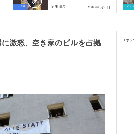
安来 信男
社会全般
サイエン
日
2018年8月21日
スポン
騰に激怒、空き家のビルを占拠