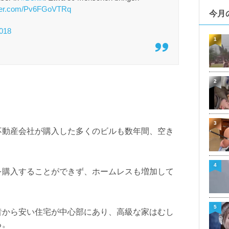
tter.com/Pv6FGoVTRq
今月
018
1
2
3
不動産会社が購入した多くのビルも数年間、空き
4
を購入することができず、ホームレスも増加して
5
昔から安い住宅が中心部にあり、高級な家はむし
る。