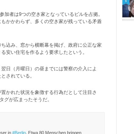
5
、参加者は9つの空き家となっているビルを占拠。
にもかかわらず、多くの空き家が残っている矛盾
持ち込み、窓から横断幕を掲げ、政府に公正な家
きる安い住宅を作るよう要求したという。
、翌日（月曜日）の昼までには警察の介入によ
たとされている。
が置かれた状況を象徴する行為だとして注目さ
シュタグが広まったそうだ。
user in
#Berlin
. Etwa 80 Menschen bringen