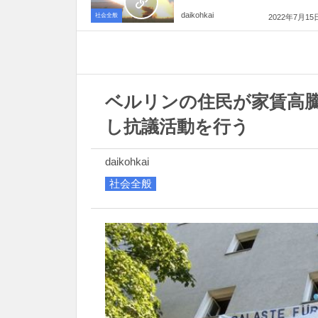
daikohkai
社会全般
2022年7月15
ベルリンの住民が家賃高
し抗議活動を行う
daikohkai
社会全般