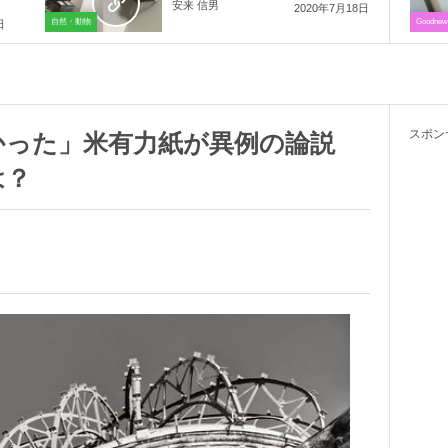
安来 信男
2020年7月18日
自然・動物
Goodnew
日
スポン
かった」米有力紙が異例の論説
は？