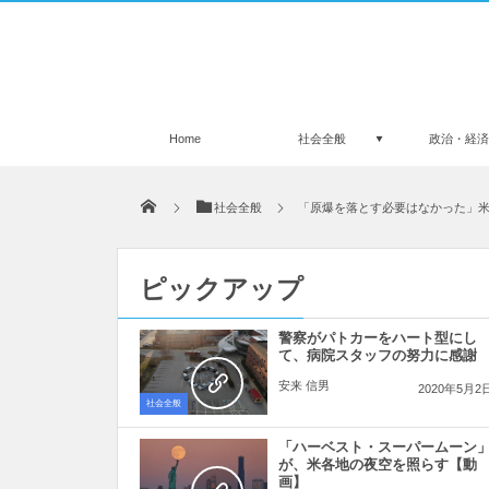
Home
社会全般
政治・経
社会全般
「原爆を落とす必要はなかった」
ピックアップ
警察がパトカーをハート型にし
て、病院スタッフの努力に感謝
安来 信男
2020年5月2
社会全般
「ハーベスト・スーパームーン
が、米各地の夜空を照らす【動
画】