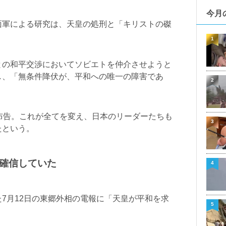
今月
面軍による研究は、天皇の処刑と「キリストの磔
1
との和平交渉においてソビエトを仲介させようと
し、「無条件降伏が、平和への唯一の障害であ
2
布告。これが全てを変え、日本のリーダーたちも
3
たという。
確信していた
4
7月12日の東郷外相の電報に「天皇が平和を求
5