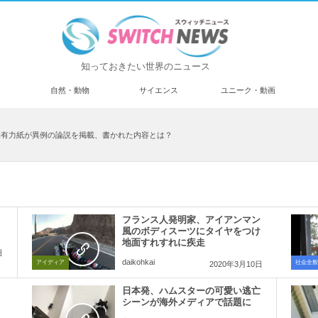
知っておきたい世界のニュース
済
自然・動物
サイエンス
ユニーク・動画
米有力紙が異例の論説を掲載、書かれた内容とは？
フランス人発明家、アイアンマン
風のボディスーツにタイヤをつけ
地面すれすれに疾走
日
daikohkai
アイディア
社会全般
2020年3月10日
」
日本発、ハムスターの可愛い逃亡
シーンが海外メディアで話題に