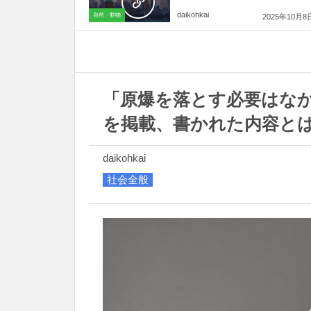
daikohkai
自然・動物
2025年10月8
「原爆を落とす必要はな
を掲載、書かれた内容と
daikohkai
社会全般