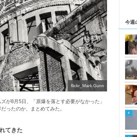
今週
1
2
flickr_Mark Gunn
3
ズが8月5日、「原爆を落とす必要がなかった」
容だったのか、まとめてみた。
4
れてきた