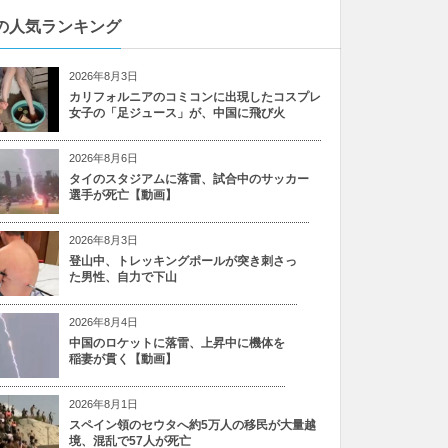
の人気ランキング
2026年8月3日
カリフォルニアのコミコンに出現したコスプレ
女子の「足ジュース」が、中国に飛び火
2026年8月6日
タイのスタジアムに落雷、試合中のサッカー
選手が死亡【動画】
2026年8月3日
登山中、トレッキングポールが突き刺さっ
た男性、自力で下山
2026年8月4日
中国のロケットに落雷、上昇中に機体を
稲妻が貫く【動画】
2026年8月1日
スペイン領のセウタへ約5万人の移民が大量越
境、混乱で57人が死亡