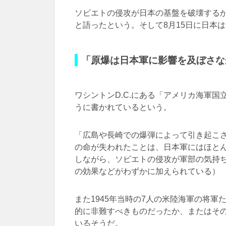
ソビエトの侵攻が日本の基盤を破壊する
と語ったという。そして8月15日に日本
「原爆は日本軍に影響を及ぼさな
ワシントンD.C.にある「アメリカ海軍
うに書かれているという。
「広島や長崎での爆弾によって引き起こさ
の命が失われたことは、日本軍にはほと
しながら、ソビエトの侵攻が軍部の気持
の効果などがわずかに加えられている）
また1945年当時の7人の米陸海軍の将
的に非難すべきものだったか、またはそ
いるそうだ。