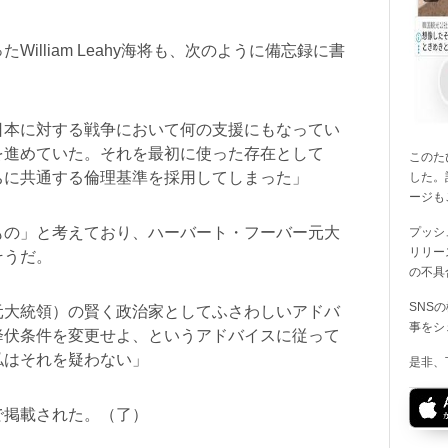
illiam Leahy海将も、次のように備忘録に書
日本に対する戦争において何の支援にもなってい
を進めていた。それを最初に使った存在として
このたび
ちに共通する倫理基準を採用してしまった」
した。
ージも
もの」と考えており、ハーバート・フーバー元大
プッシ
リリー
そうだ。
の不具
SNS
元大統領）の賢く政治家としてふさわしいアドバ
事をシ
降伏条件を変更せよ、というアドバイスに従って
私はそれを疑わない」
是非、
で掲載された。（了）