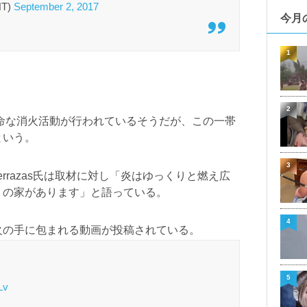
NT)
September 2, 2017
今月
1
2
懸命な消火活動が行われているそうだが、この一帯
という。
3
errazas氏は取材に対し「炎はゆっくりと燃え広
くの家があります」と語っている。
4
火の手に包まれる動画が投稿されている。
5
Lv