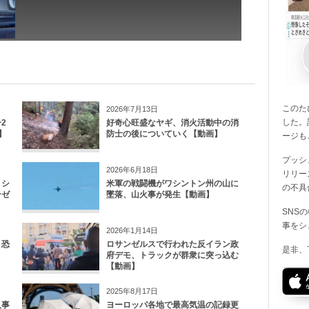
このたび
2026年7月13日
した。
2
好奇心旺盛なヤギ、消火活動中の消
】
防士の後についていく【動画】
ージも
プッシ
2026年6月18日
リリー
、シ
米軍の戦闘機がワシントン州の山に
の不具
ンゼ
墜落、山火事が発生【動画】
SNS
事をシ
2026年1月14日
、恐
ロサンゼルスで行われた反イラン政
是非、
府デモ、トラックが群衆に突っ込む
【動画】
2025年8月17日
入事
ヨーロッパ各地で最高気温の記録更