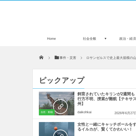
Home
社会全般
政治・経
事件・災害
ロサンゼルスで史上最大規模の
ピックアップ
飼育されていたキリンが2週間も
行方不明、捜索が難航【テキサ
州】
daikohkai
自然・動物
2026年6月27
女性と一緒にキャッチボールを
るイルカが、賢くてかわいい！