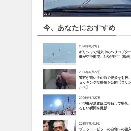
今、あなたにおすすめ
2026年8月3日
ギリシャで消火中のヘリコプター
機が空中衝突、2名が死亡【動画
2026年6月22日
警官が飼い主の前で愛犬を射殺
ョッキングな映像を公開【ロサ
ルス】
2026年4月27日
小型機が送電線に接触して墜落
ろしい瞬間を撮影
2025年8月19日
ブラッド・ピットの自宅への侵