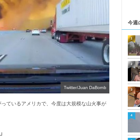
今週
1
2
Twitter/Juan DaBomb
3
がっているアメリカで、今度は大規模な山火事が
。
4
」