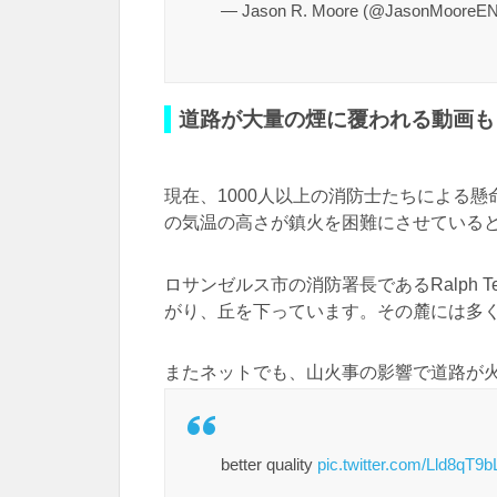
— Jason R. Moore (@JasonMooreE
道路が大量の煙に覆われる動画も
現在、1000人以上の消防士たちによる
の気温の高さが鎮火を困難にさせている
ロサンゼルス市の消防署長であるRalph T
がり、丘を下っています。その麓には多
またネットでも、山火事の影響で道路が
better quality
pic.twitter.com/Lld8qT9b