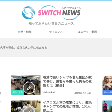
知っておきたい世界のニュース
済
自然・動物
サイエンス
ユニーク・動画
山火事が発生、道路も火の手に包まれる
香港で白いシャツを着た集団が駅
ス
で暴行、乗客らを襲った男らの素
性とは【動画】
daikohkai
事件・災害
社会全般
日
2019年7月24日
す
イスラエル軍の攻撃により、難民
キャンプでの死者が増加、100人
以上に