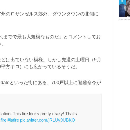
5
ア州のロサンゼルス郊外。ダウンタウンの北側に
氏は「これまでで最も大規模なものだ」とコメントしてお
う。
などは出ていない模様。しかし先週の土曜日（9月
20平方キロ）にも広がっているそうだ。
endaleといった街にある、700戸以上に避難命令が
ation. This fire looks pretty crazy! That's
fire
#lafire
pic.twitter.com/jRLUv9UBKO