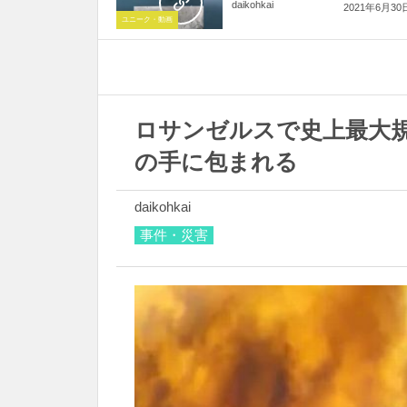
daikohkai
2021年6月30
ユニーク・動画
ロサンゼルスで史上最大
の手に包まれる
daikohkai
事件・災害