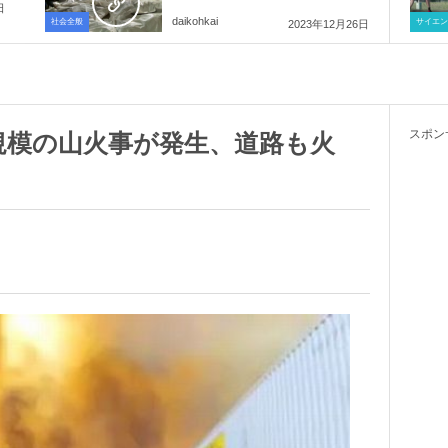
日
daikohkai
社会全般
サイエン
2023年12月26日
スポン
規模の山火事が発生、道路も火