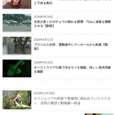
と子供を救出
2026年6月19日
女性が多くのガチョウの群れを誘導、巧みに道路を横断
させる【動画】
2026年6月11日
ブラジル人女性、通勤途中にマンホールから転落【動
画】
2026年6月10日
オーストラリアの海で光るサメを確認、珍しい発光現象
を撮影
2019年11月20日
ナイジェリアの民家で警備用に飼われていたライオ
ン、住民の要請で動物園へ移送