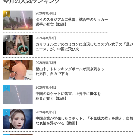
今月の人気ランキング
2026年8月6日
1
タイのスタジアムに落雷、試合中のサッカー
選手が死亡【動画】
2026年8月3日
2
カリフォルニアのコミコンに出現したコスプレ女子の「足ジ
ュース」が、中国に飛び火
2026年8月3日
3
登山中、トレッキングポールが突き刺さっ
た男性、自力で下山
2026年8月4日
4
中国のロケットに落雷、上昇中に機体を
稲妻が貫く【動画】
2026年8月5日
5
中国企業が開発したロボット、「不気味の壁」を越え、自然
な表情を浮かべる【動画】