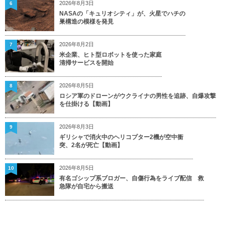
2026年8月3日
6
NASAの「キュリオシティ」が、火星でハチの
巣構造の模様を発見
2026年8月2日
7
米企業、ヒト型ロボットを使った家庭
清掃サービスを開始
2026年8月5日
8
ロシア軍のドローンがウクライナの男性を追跡、自爆攻撃
を仕掛ける【動画】
2026年8月3日
9
ギリシャで消火中のヘリコプター2機が空中衝
突、2名が死亡【動画】
2026年8月5日
10
有名ゴシップ系ブロガー、自傷行為をライブ配信 救
急隊が自宅から搬送