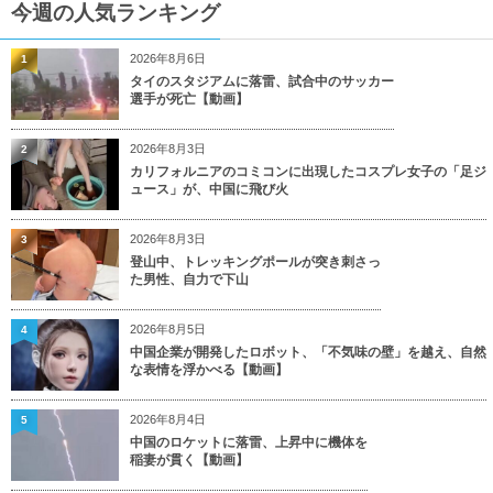
今週の人気ランキング
2026年8月6日
1
タイのスタジアムに落雷、試合中のサッカー
選手が死亡【動画】
2026年8月3日
2
カリフォルニアのコミコンに出現したコスプレ女子の「足ジ
ュース」が、中国に飛び火
2026年8月3日
3
登山中、トレッキングポールが突き刺さっ
た男性、自力で下山
2026年8月5日
4
中国企業が開発したロボット、「不気味の壁」を越え、自然
な表情を浮かべる【動画】
2026年8月4日
5
中国のロケットに落雷、上昇中に機体を
稲妻が貫く【動画】