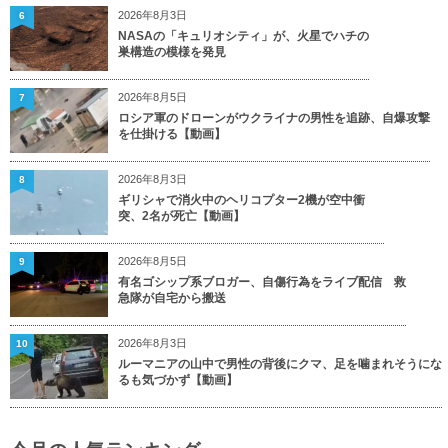
2026年8月3日
6
NASAの「キュリオシティ」が、火星でハチの
巣構造の模様を発見
2026年8月5日
7
ロシア軍のドローンがウクライナの男性を追跡、自爆攻撃
を仕掛ける【動画】
2026年8月3日
8
ギリシャで消火中のヘリコプター2機が空中衝
突、2名が死亡【動画】
2026年8月5日
9
有名ゴシップ系ブロガー、自傷行為をライブ配信 救
急隊が自宅から搬送
2026年8月3日
10
ルーマニアの山中で男性の背後にクマ、足を噛まれそうにな
るも気づかず【動画】