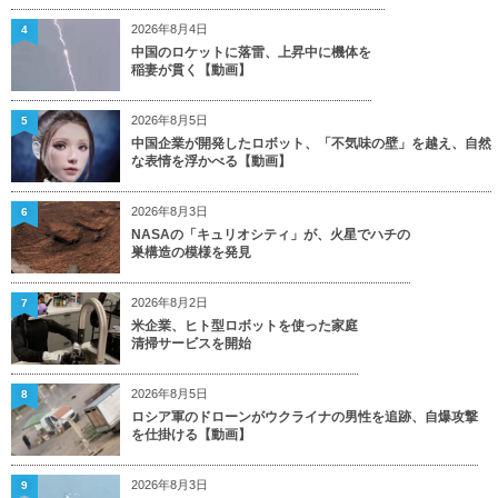
2026年8月4日
4
中国のロケットに落雷、上昇中に機体を
稲妻が貫く【動画】
2026年8月5日
5
中国企業が開発したロボット、「不気味の壁」を越え、自然
な表情を浮かべる【動画】
2026年8月3日
6
NASAの「キュリオシティ」が、火星でハチの
巣構造の模様を発見
2026年8月2日
7
米企業、ヒト型ロボットを使った家庭
清掃サービスを開始
2026年8月5日
8
ロシア軍のドローンがウクライナの男性を追跡、自爆攻撃
を仕掛ける【動画】
2026年8月3日
9