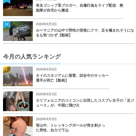
有名ゴシップ系ブロガー、自傷行為をライブ配信 救
急隊が自宅から搬送
2026年8月3日
10
ルーマニアの山中で男性の背後にクマ、足を噛まれそうにな
るも気づかず【動画】
今月の人気ランキング
2026年8月6日
1
タイのスタジアムに落雷、試合中のサッカー
選手が死亡【動画】
2026年8月3日
2
カリフォルニアのコミコンに出現したコスプレ女子の「足ジ
ュース」が、中国に飛び火
2026年8月3日
3
登山中、トレッキングポールが突き刺さっ
た男性、自力で下山