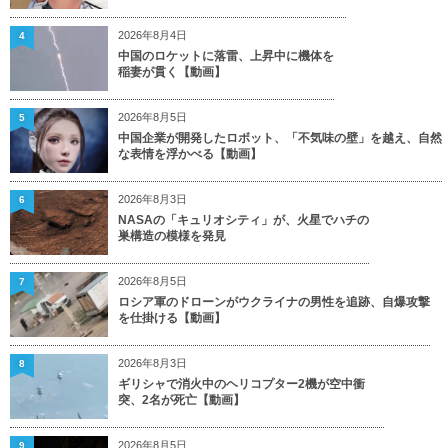
2026年8月4日
4
中国のロケットに落雷、上昇中に機体を
稲妻が貫く【動画】
2026年8月5日
5
中国企業が開発したロボット、「不気味の壁」を越え、自然
な表情を浮かべる【動画】
2026年8月3日
6
NASAの「キュリオシティ」が、火星でハチの
巣構造の模様を発見
2026年8月5日
7
ロシア軍のドローンがウクライナの男性を追跡、自爆攻撃
を仕掛ける【動画】
2026年8月3日
8
ギリシャで消火中のヘリコプター2機が空中衝
突、2名が死亡【動画】
2026年8月5日
9