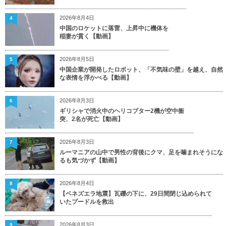
2026年8月4日
4
中国のロケットに落雷、上昇中に機体を
稲妻が貫く【動画】
2026年8月5日
5
中国企業が開発したロボット、「不気味の壁」を越え、自然
な表情を浮かべる【動画】
2026年8月3日
6
ギリシャで消火中のヘリコプター2機が空中衝
突、2名が死亡【動画】
2026年8月3日
7
ルーマニアの山中で男性の背後にクマ、足を噛まれそうにな
るも気づかず【動画】
2026年8月4日
8
【ベネズエラ地震】瓦礫の下に、29日間閉じ込められて
いたプードルを救出
2026年8月3日
9