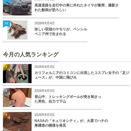
高速道路を走行中の車に外れたタイヤが衝突、撮影さ
れた動画が恐ろしい
2026年8月4日
10
珍しい双頭のヤモリが、ペンシル
ベニア州で生まれる
今月の人気ランキング
2026年8月3日
1
カリフォルニアのコミコンに出現したコスプレ女子の「足ジ
ュース」が、中国に飛び火
2026年8月3日
2
登山中、トレッキングポールが突き刺さっ
た男性、自力で下山
2026年8月3日
3
NASAの「キュリオシティ」が、火星でハチの
巣構造の模様を発見