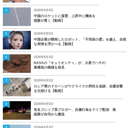
2026年8月4日
4
中国のロケットに落雷、上昇中に機体を
稲妻が貫く【動画】
2026年8月5日
5
中国企業が開発したロボット、「不気味の壁」を越え、自然
な表情を浮かべる【動画】
2026年8月3日
6
NASAの「キュリオシティ」が、火星でハチの
巣構造の模様を発見
2026年8月5日
7
ロシア軍のドローンがウクライナの男性を追跡、自爆攻撃
を仕掛ける【動画】
2026年8月5日
8
有名ゴシップ系ブロガー、自傷行為をライブ配信 救
急隊が自宅から搬送
2026年8月3日
9