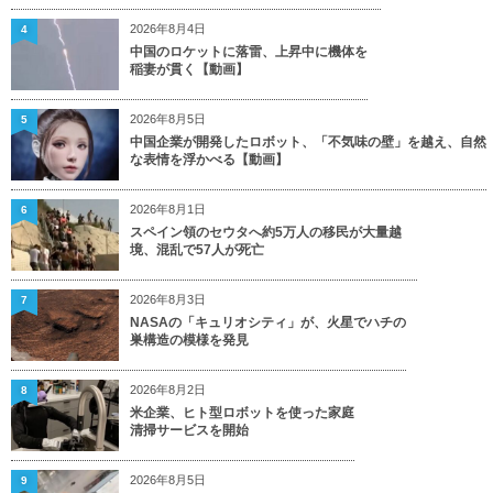
2026年8月4日
4
中国のロケットに落雷、上昇中に機体を
稲妻が貫く【動画】
2026年8月5日
5
中国企業が開発したロボット、「不気味の壁」を越え、自然
な表情を浮かべる【動画】
2026年8月1日
6
スペイン領のセウタへ約5万人の移民が大量越
境、混乱で57人が死亡
2026年8月3日
7
NASAの「キュリオシティ」が、火星でハチの
巣構造の模様を発見
2026年8月2日
8
米企業、ヒト型ロボットを使った家庭
清掃サービスを開始
2026年8月5日
9