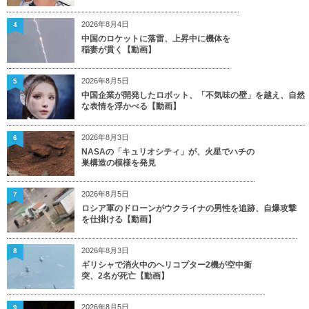
2026年8月4日
4
中国のロケットに落雷、上昇中に機体を
稲妻が貫く【動画】
2026年8月5日
5
中国企業が開発したロボット、「不気味の壁」を越え、自然
な表情を浮かべる【動画】
2026年8月3日
6
NASAの「キュリオシティ」が、火星でハチの
巣構造の模様を発見
2026年8月5日
7
ロシア軍のドローンがウクライナの男性を追跡、自爆攻撃
を仕掛ける【動画】
2026年8月3日
8
ギリシャで消火中のヘリコプター2機が空中衝
突、2名が死亡【動画】
2026年8月5日
9