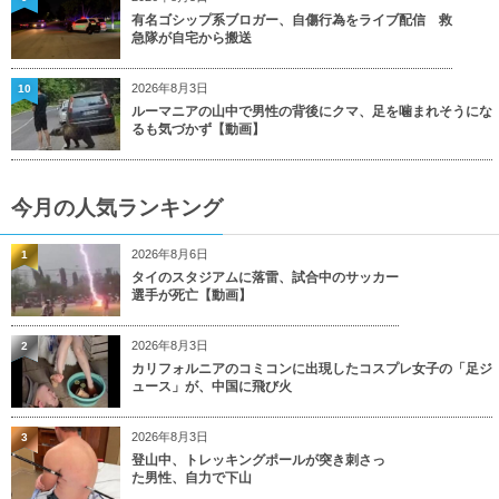
有名ゴシップ系ブロガー、自傷行為をライブ配信 救
急隊が自宅から搬送
2026年8月3日
10
ルーマニアの山中で男性の背後にクマ、足を噛まれそうにな
るも気づかず【動画】
今月の人気ランキング
2026年8月6日
1
タイのスタジアムに落雷、試合中のサッカー
選手が死亡【動画】
2026年8月3日
2
カリフォルニアのコミコンに出現したコスプレ女子の「足ジ
ュース」が、中国に飛び火
2026年8月3日
3
登山中、トレッキングポールが突き刺さっ
た男性、自力で下山