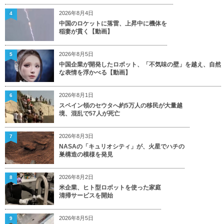
2026年8月4日
4
中国のロケットに落雷、上昇中に機体を
稲妻が貫く【動画】
2026年8月5日
5
中国企業が開発したロボット、「不気味の壁」を越え、自然
な表情を浮かべる【動画】
2026年8月1日
6
スペイン領のセウタへ約5万人の移民が大量越
境、混乱で57人が死亡
2026年8月3日
7
NASAの「キュリオシティ」が、火星でハチの
巣構造の模様を発見
2026年8月2日
8
米企業、ヒト型ロボットを使った家庭
清掃サービスを開始
2026年8月5日
9