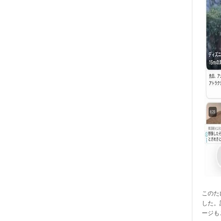
このたび
した。
ージも