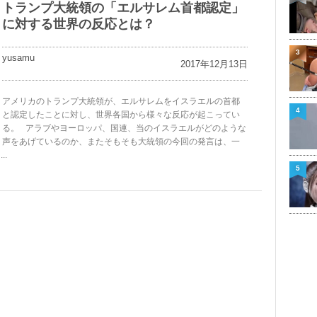
トランプ大統領の「エルサレム首都認定」
に対する世界の反応とは？
3
yusamu
2017年12月13日
アメリカのトランプ大統領が、エルサレムをイスラエルの首都
4
と認定したことに対し、世界各国から様々な反応が起こってい
る。 アラブやヨーロッパ、国連、当のイスラエルがどのような
声をあげているのか、またそもそも大統領の今回の発言は、一
.
5