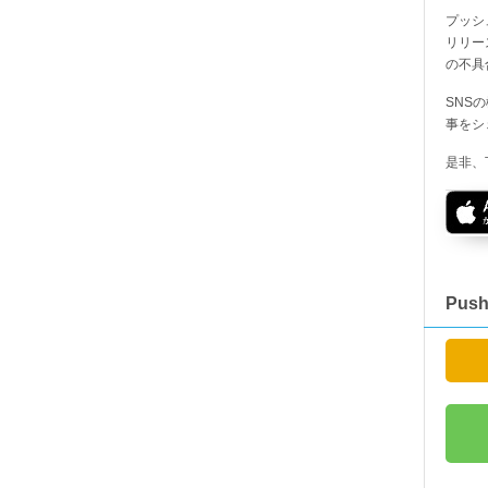
プッシ
リリー
の不具
SNS
事をシ
是非、
Pus