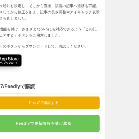
ュ通知も設定し、そこから直接、該当の記事へ遷移も可能。
スしてから修正を加え、記事の長さ調整やアイキャッチ表示
合も直しました。
の機能も付け、さまざまなSNSにも対応できるよう「この記
ェアする」ボタンもご用意しました。
下のボタンからダウンロードして、お試しください。
h7/Feedlyで購読
Push7で購読する
Feedlyで更新情報を受け取る