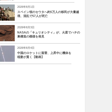
2026年8月1日
スペイン領のセウタへ約5万人の移民が大量越
境、混乱で57人が死亡
2026年8月3日
NASAの「キュリオシティ」が、火星でハチの
巣構造の模様を発見
2026年8月4日
中国のロケットに落雷、上昇中に機体を
稲妻が貫く【動画】