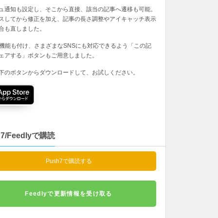
ュ通知も設定し、そこから直接、該当の記事へ遷移も可能。
スしてから修正を加え、記事の長さ調整やアイキャッチ表示
合も直しました。
の機能も付け、さまざまなSNSにも対応できるよう「この記
ェアする」ボタンもご用意しました。
下のボタンからダウンロードして、お試しください。
h7/Feedlyで購読
Push7で購読する
Feedlyで更新情報を受け取る