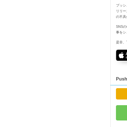
プッシ
リリー
の不具
SNS
事をシ
是非、
Pus