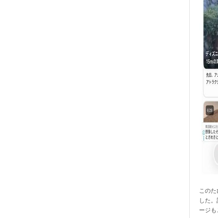
このたび
した。
ージも