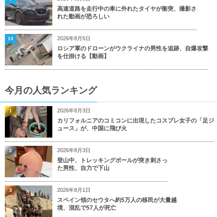
高速道路を走行中の車に外れたタイヤが衝突、撮影さ
れた動画が恐ろしい
2026年8月5日
10
ロシア軍のドローンがウクライナの男性を追跡、自爆攻撃
を仕掛ける【動画】
今月の人気ランキング
2026年8月3日
1
カリフォルニアのコミコンに出現したコスプレ女子の「足ジ
ュース」が、中国に飛び火
2026年8月3日
2
登山中、トレッキングポールが突き刺さっ
た男性、自力で下山
2026年8月1日
3
スペイン領のセウタへ約5万人の移民が大量越
境、混乱で57人が死亡