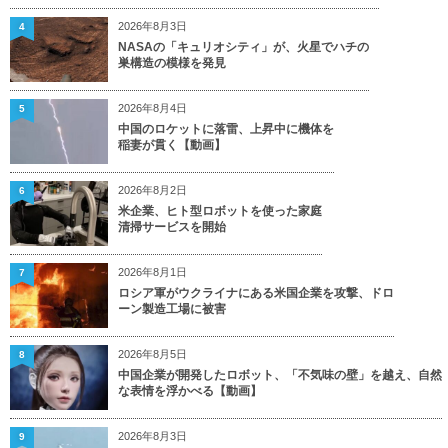
2026年8月3日
4
NASAの「キュリオシティ」が、火星でハチの
巣構造の模様を発見
2026年8月4日
5
中国のロケットに落雷、上昇中に機体を
稲妻が貫く【動画】
2026年8月2日
6
米企業、ヒト型ロボットを使った家庭
清掃サービスを開始
2026年8月1日
7
ロシア軍がウクライナにある米国企業を攻撃、ドロ
ーン製造工場に被害
2026年8月5日
8
中国企業が開発したロボット、「不気味の壁」を越え、自然
な表情を浮かべる【動画】
2026年8月3日
9