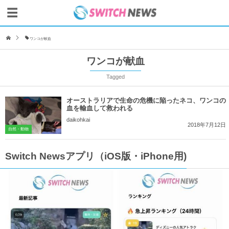
ワンコが献血
ワンコが献血
Tagged
オーストラリアで生命の危機に陥ったネコ、ワンコの
血を輸血して救われる
daikohkai
2018年7月12日
自然・動物
Switch Newsアプリ（iOS版・iPhone用)