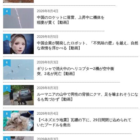
2026年8月4日
4
中国のロケットに落雷、上昇中に機体を
稲妻が貫く【動画】
2026年8月5日
5
中国企業が開発したロボット、「不気味の壁」を越え、自然
な表情を浮かべる【動画】
2026年8月3日
6
ギリシャで消火中のヘリコプター2機が空中衝
突、2名が死亡【動画】
2026年8月3日
7
ルーマニアの山中で男性の背後にクマ、足を噛まれそうにな
るも気づかず【動画】
2026年8月4日
8
【ベネズエラ地震】瓦礫の下に、29日間閉じ込められて
いたプードルを救出
2026年8月3日
9