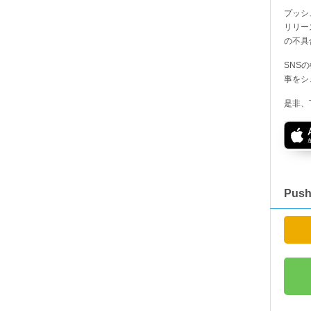
プッシ
リリー
の不具
SNS
事をシ
是非、
Pus