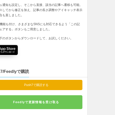
ュ通知も設定し、そこから直接、該当の記事へ遷移も可能。
スしてから修正を加え、記事の長さ調整やアイキャッチ表示
合も直しました。
の機能も付け、さまざまなSNSにも対応できるよう「この記
ェアする」ボタンもご用意しました。
下のボタンからダウンロードして、お試しください。
h7/Feedlyで購読
Push7で購読する
Feedlyで更新情報を受け取る