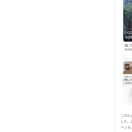
このたび
した。
ージも