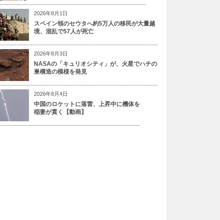
2026年8月1日
スペイン領のセウタへ約5万人の移民が大量越
境、混乱で57人が死亡
2026年8月3日
NASAの「キュリオシティ」が、火星でハチの
巣構造の模様を発見
2026年8月4日
中国のロケットに落雷、上昇中に機体を
稲妻が貫く【動画】