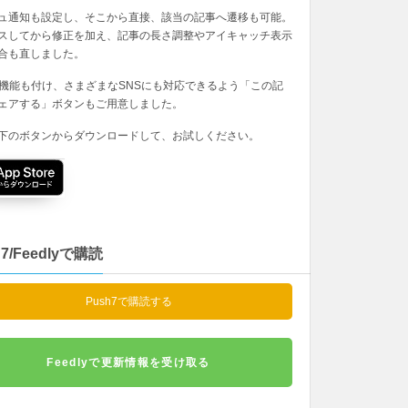
ュ通知も設定し、そこから直接、該当の記事へ遷移も可能。
スしてから修正を加え、記事の長さ調整やアイキャッチ表示
合も直しました。
の機能も付け、さまざまなSNSにも対応できるよう「この記
ェアする」ボタンもご用意しました。
下のボタンからダウンロードして、お試しください。
h7/Feedlyで購読
Push7で購読する
Feedlyで更新情報を受け取る