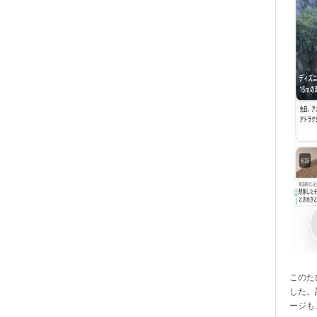
このたび
した。
ージも