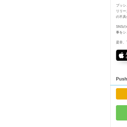
プッシ
リリー
の不具
SNS
事をシ
是非、
Pus