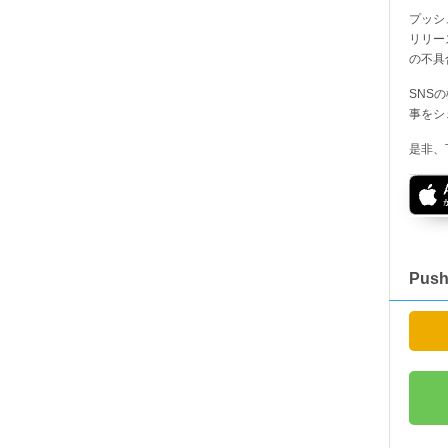
プッシ
リリー
の不具
SNS
事をシ
是非、
Pus