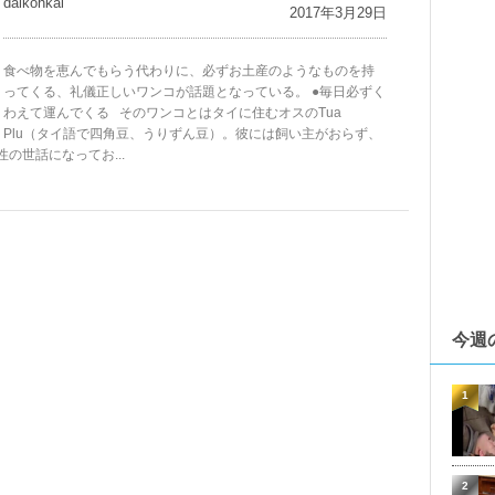
daikohkai
2017年3月29日
食べ物を恵んでもらう代わりに、必ずお土産のようなものを持
ってくる、礼儀正しいワンコが話題となっている。 ●毎日必ずく
わえて運んでくる そのワンコとはタイに住むオスのTua
Plu（タイ語で四角豆、うりずん豆）。彼には飼い主がおらず、
女性の世話になってお...
今週
1
2