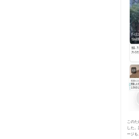
このたび
した。
ージも