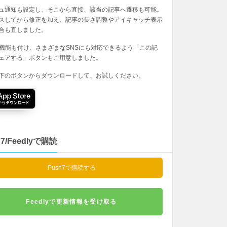
ュ通知も設定し、そこから直接、該当の記事へ遷移も可能。
スしてから修正を加え、記事の長さ調整やアイキャッチ表示
合も直しました。
の機能も付け、さまざまなSNSにも対応できるよう「この記
ェアする」ボタンもご用意しました。
下のボタンからダウンロードして、お試しください。
h7/Feedlyで購読
Push7で購読する
Feedlyで更新情報を受け取る