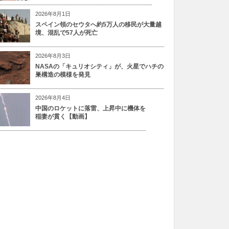
2026年8月1日
スペイン領のセウタへ約5万人の移民が大量越
境、混乱で57人が死亡
2026年8月3日
NASAの「キュリオシティ」が、火星でハチの
巣構造の模様を発見
2026年8月4日
中国のロケットに落雷、上昇中に機体を
稲妻が貫く【動画】