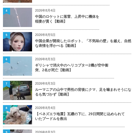
2026年8月4日
4
中国のロケットに落雷、上昇中に機体を
稲妻が貫く【動画】
2026年8月5日
5
中国企業が開発したロボット、「不気味の壁」を越え、自然
な表情を浮かべる【動画】
2026年8月3日
6
ギリシャで消火中のヘリコプター2機が空中衝
突、2名が死亡【動画】
2026年8月3日
7
ルーマニアの山中で男性の背後にクマ、足を噛まれそうにな
るも気づかず【動画】
2026年8月4日
8
【ベネズエラ地震】瓦礫の下に、29日間閉じ込められて
いたプードルを救出
2026年8月3日
9