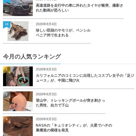
高速道路を走行中の車に外れたタイヤが衝突、撮影さ
れた動画が恐ろしい
2026年8月4日
10
珍しい双頭のヤモリが、ペンシル
ベニア州で生まれる
今月の人気ランキング
2026年8月3日
1
カリフォルニアのコミコンに出現したコスプレ女子の「足ジ
ュース」が、中国に飛び火
2026年8月3日
2
登山中、トレッキングポールが突き刺さっ
た男性、自力で下山
2026年8月3日
3
NASAの「キュリオシティ」が、火星でハチの
巣構造の模様を発見