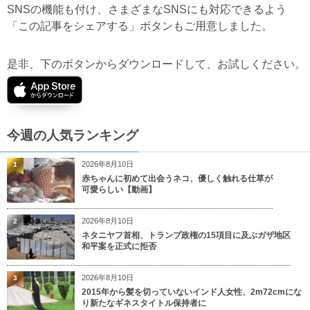
SNSの機能も付け、さまざまなSNSにも対応できるよう
「この記事をシェアする」ボタンもご用意しました。
是非、下のボタンからダウンロードして、お試しください。
今週の人気ランキング
2026年8月10日
1
赤ちゃんに初めて出会うネコ、優しく触れる仕草が
可愛らしい【動画】
2026年8月10日
2
ネタニヤフ首相、トランプ政権の15項目に及ぶガザ地区
和平案を正式に拒否
2026年8月10日
3
2015年から髪を切っていないインド人女性、2m72cmにな
り新たなギネスタイトル保持者に