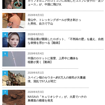
カリフォルニアのコミコンに出現したコスプレ女子の「足ジ
ュース」が、中国に飛び火
2026年8月3日
3
登山中、トレッキングポールが突き刺さっ
た男性、自力で下山
2026年8月5日
4
中国企業が開発したロボット、「不気味の壁」を越え、自然
な表情を浮かべる【動画】
2026年8月4日
5
中国のロケットに落雷、上昇中に機体を
稲妻が貫く【動画】
2026年8月1日
6
スペイン領のセウタへ約5万人の移民が大量越
境、混乱で57人が死亡
2026年8月3日
7
NASAの「キュリオシティ」が、火星でハチの
巣構造の模様を発見