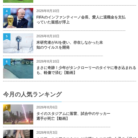
2026年8月10日
4
FIFAのインファンティーノ会長、愛人に退職金を支払
っていた疑惑が浮上
2026年8月10日
5
米研究者がAIを使い、存在しなかった未
知のウイルスを開発
2026年8月10日
6
まさに奇跡！少年がタンクローリーのタイヤに巻き込まれる
も、軽傷で済む【動画】
今月の人気ランキング
2026年8月6日
1
タイのスタジアムに落雷、試合中のサッカー
選手が死亡【動画】
2026年8月3日
2