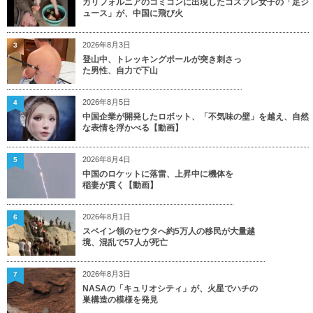
カリフォルニアのコミコンに出現したコスプレ女子の「足ジ
ュース」が、中国に飛び火
2026年8月3日
3
登山中、トレッキングポールが突き刺さっ
た男性、自力で下山
2026年8月5日
4
中国企業が開発したロボット、「不気味の壁」を越え、自然
な表情を浮かべる【動画】
2026年8月4日
5
中国のロケットに落雷、上昇中に機体を
稲妻が貫く【動画】
2026年8月1日
6
スペイン領のセウタへ約5万人の移民が大量越
境、混乱で57人が死亡
2026年8月3日
7
NASAの「キュリオシティ」が、火星でハチの
巣構造の模様を発見