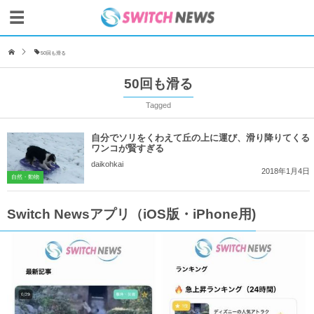
50回も滑る
50回も滑る
Tagged
自分でソリをくわえて丘の上に運び、滑り降りてくる
ワンコが賢すぎる
daikohkai
2018年1月4日
自然・動物
Switch Newsアプリ（iOS版・iPhone用)