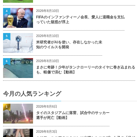
2026年8月10日
4
FIFAのインファンティーノ会長、愛人に退職金を支払
っていた疑惑が浮上
2026年8月10日
5
米研究者がAIを使い、存在しなかった未
知のウイルスを開発
2026年8月10日
6
まさに奇跡！少年がタンクローリーのタイヤに巻き込まれる
も、軽傷で済む【動画】
今月の人気ランキング
2026年8月6日
1
タイのスタジアムに落雷、試合中のサッカー
選手が死亡【動画】
2026年8月3日
2