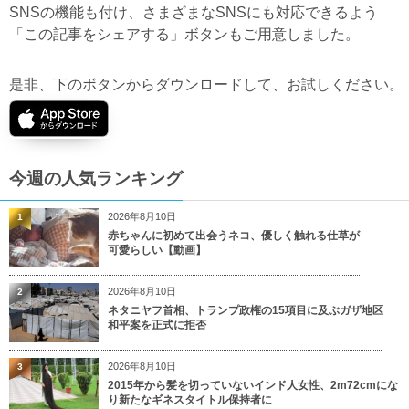
SNSの機能も付け、さまざまなSNSにも対応できるよう
「この記事をシェアする」ボタンもご用意しました。
是非、下のボタンからダウンロードして、お試しください。
今週の人気ランキング
2026年8月10日
1
赤ちゃんに初めて出会うネコ、優しく触れる仕草が
可愛らしい【動画】
2026年8月10日
2
ネタニヤフ首相、トランプ政権の15項目に及ぶガザ地区
和平案を正式に拒否
2026年8月10日
3
2015年から髪を切っていないインド人女性、2m72cmにな
り新たなギネスタイトル保持者に