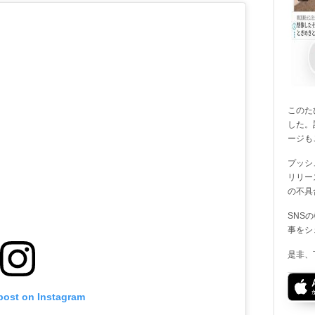
このたび
した。
ージも
プッシ
リリー
の不具
SNS
事をシ
是非、
 post on Instagram