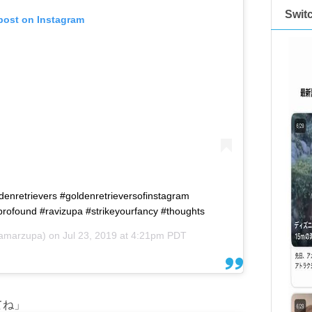
Swi
 post on Instagram
oldenretrievers #goldenretrieversofinstagram
rofound #ravizupa #strikeyourfancy #thoughts
amarzupa) on
Jul 23, 2019 at 4:21pm PDT
てね」