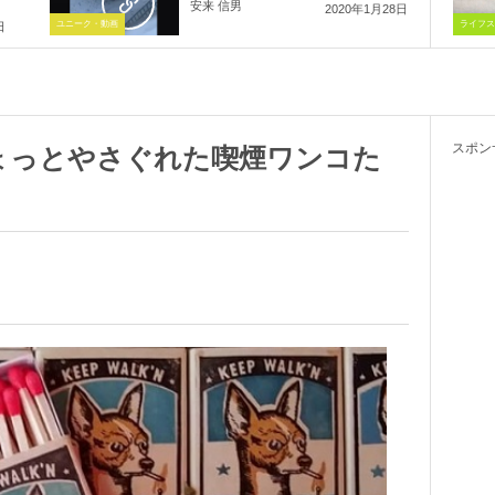
安来 信男
2020年1月28日
ユニーク・動画
ライフス
日
スポン
ょっとやさぐれた喫煙ワンコた