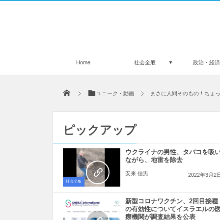
Home
社会全般
政治・経
ユニーク・動画
まさに人間そのもの！ちょ
ピックアップ
ウクライナの男性、タバコを吸
ながら、地雷を除去
安来 信男
2022年3月2
社会全般
新型コロナワクチン、2回目接種
の有効性についてイスラエルの
療機関が調査結果を公表