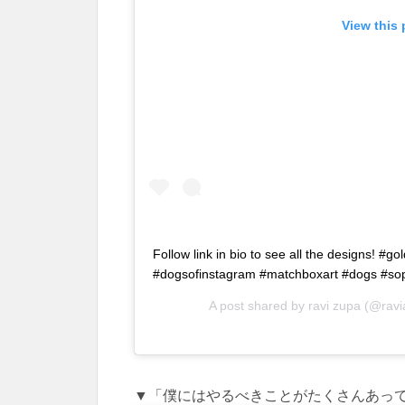
View this
Follow link in bio to see all the designs! #g
#dogsofinstagram #matchboxart #dogs #sop
A post shared by
ravi zupa
(@ravi
▼「僕にはやるべきことがたくさんあっ