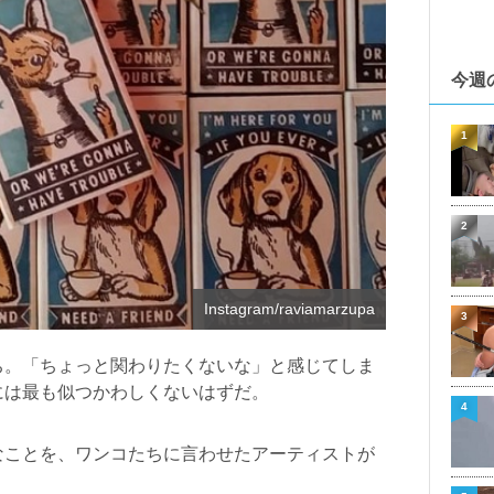
今週
1
2
Instagram/raviamarzupa
3
ち。「ちょっと関わりたくないな」と感じてしま
には最も似つかわしくないはずだ。
4
なことを、ワンコたちに言わせたアーティストが