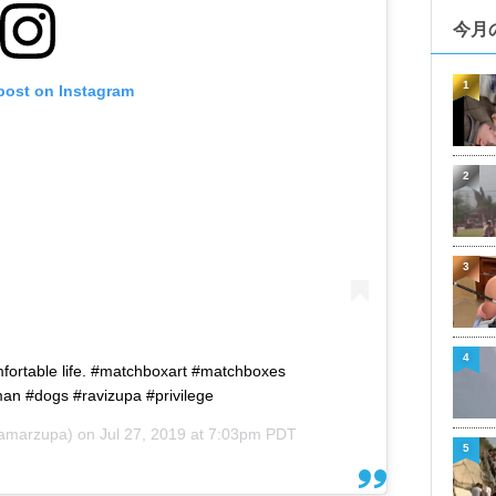
今月
1
 post on Instagram
2
3
4
fortable life. #matchboxart #matchboxes
an #dogs #ravizupa #privilege
amarzupa) on
Jul 27, 2019 at 7:03pm PDT
5