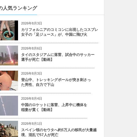
の人気ランキング
2026年8月3日
カリフォルニアのコミコンに出現したコスプレ
女子の「足ジュース」が、中国に飛び火
2026年8月6日
タイのスタジアムに落雷、試合中のサッカー
選手が死亡【動画】
2026年8月3日
登山中、トレッキングポールが突き刺さっ
た男性、自力で下山
2026年8月4日
中国のロケットに落雷、上昇中に機体を
稲妻が貫く【動画】
2026年8月1日
スペイン領のセウタへ約5万人の移民が大量越
境、混乱で57人が死亡