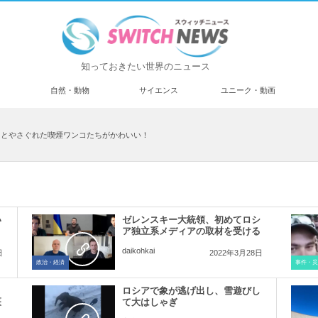
知っておきたい世界のニュース
済
自然・動物
サイエンス
ユニーク・動画
っとやさぐれた喫煙ワンコたちがかわいい！
い
ゼレンスキー大統領、初めてロシ
ア独立系メディアの取材を受ける
daikohkai
日
2022年3月28日
政治・経済
事件・災
ロシアで象が逃げ出し、雪遊びし
医
て大はしゃぎ