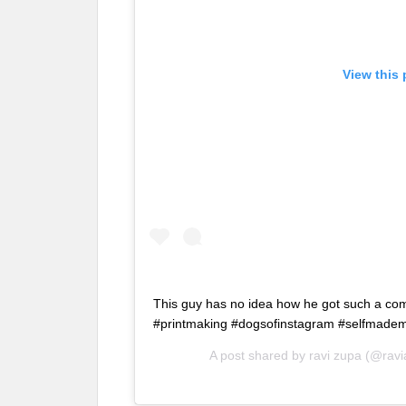
View this
This guy has no idea how he got such a com
#printmaking #dogsofinstagram #selfmadem
A post shared by
ravi zupa
(@ravi