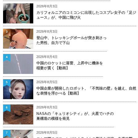
2026年8月3日
2
カリフォルニアのコミコンに出現したコスプレ女子の「足ジ
ュース」が、中国に飛び火
2026年8月3日
3
登山中、トレッキングポールが突き刺さっ
た男性、自力で下山
2026年8月4日
4
中国のロケットに落雷、上昇中に機体を
稲妻が貫く【動画】
2026年8月5日
5
中国企業が開発したロボット、「不気味の壁」を越え、自然
な表情を浮かべる【動画】
2026年8月3日
6
NASAの「キュリオシティ」が、火星でハチの
巣構造の模様を発見
2026年8月5日
7