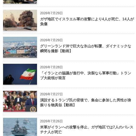
2026年7月29日
ガザ地区でイスラエル軍の攻撃により4人が死亡、14人が
負傷
2026年7月29日
グリーンランド沖で巨大な氷山が転覆、ダイナミックな
瞬間を撮影【動画】
2026年7月28日
「イランとの協議が進行中、決裂なら軍事行動」トラン
プ大統領が発言
2026年7月27日
演説するトランプ氏の背後で、集会に参加した男性が身
振りを物真似【動画】
2026年7月26日
米軍がイランへの攻撃を停止、ガザ地区では7人のパレス
チナ人が死亡