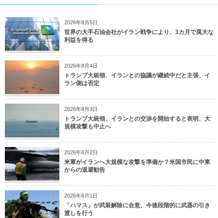
2026年8月5日
世界の大手石油会社がイラン戦争により、3カ月で莫大な
利益を得る
2026年8月4日
トランプ大統領、イランとの協議が継続中だと主張、イ
ラン側は否定
2026年8月3日
トランプ大統領、イランとの交渉を開始すると表明、大
規模攻撃も中止へ
2026年8月2日
米軍がイランへ大規模な攻撃を準備か？米国市民に中東
からの退避勧告
2026年8月1日
「ハマス」が武装解除に合意、今後段階的に武器の引き
渡しを行う