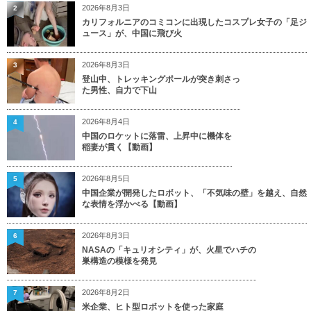
2026年8月3日
2
カリフォルニアのコミコンに出現したコスプレ女子の「足ジ
ュース」が、中国に飛び火
2026年8月3日
3
登山中、トレッキングポールが突き刺さっ
た男性、自力で下山
2026年8月4日
4
中国のロケットに落雷、上昇中に機体を
稲妻が貫く【動画】
2026年8月5日
5
中国企業が開発したロボット、「不気味の壁」を越え、自然
な表情を浮かべる【動画】
2026年8月3日
6
NASAの「キュリオシティ」が、火星でハチの
巣構造の模様を発見
2026年8月2日
7
米企業、ヒト型ロボットを使った家庭