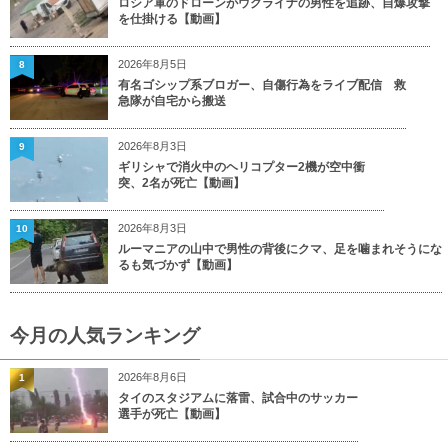
ロシア軍のドローンがウクライナの男性を追跡、自爆攻撃
を仕掛ける【動画】
2026年8月5日
8
有名ゴシップ系ブロガー、自傷行為をライブ配信 救
急隊が自宅から搬送
2026年8月3日
9
ギリシャで消火中のヘリコプター2機が空中衝
突、2名が死亡【動画】
2026年8月3日
10
ルーマニアの山中で男性の背後にクマ、足を噛まれそうにな
るも気づかず【動画】
今月の人気ランキング
2026年8月6日
1
タイのスタジアムに落雷、試合中のサッカー
選手が死亡【動画】