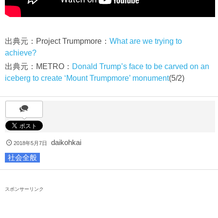
出典元：Project Trumpmore：
What are we trying to
achieve?
出典元：METRO：
Donald Trump’s face to be carved on an
iceberg to create ‘Mount Trumpmore’ monument
(5/2)
daikohkai
2018年5月7日
社会全般
スポンサーリンク