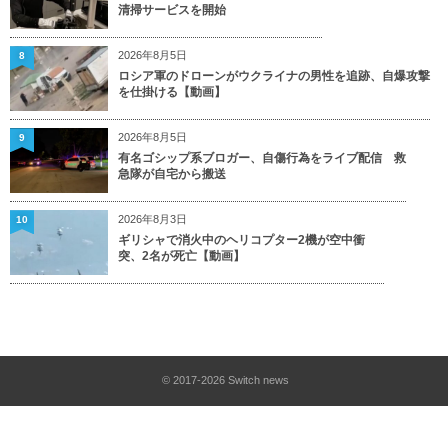
清掃サービスを開始
2026年8月5日
8
ロシア軍のドローンがウクライナの男性を追跡、自爆攻撃
を仕掛ける【動画】
2026年8月5日
9
有名ゴシップ系ブロガー、自傷行為をライブ配信 救
急隊が自宅から搬送
2026年8月3日
10
ギリシャで消火中のヘリコプター2機が空中衝
突、2名が死亡【動画】
© 2017-2026
Switch news