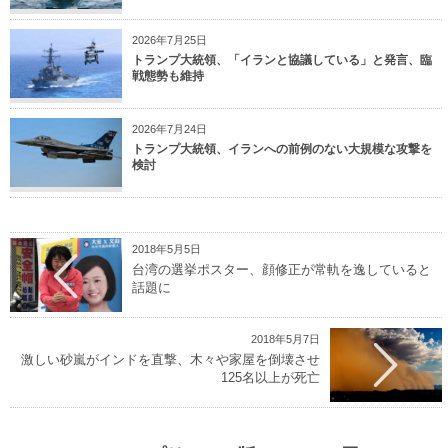
2026年7月25日
トランプ大統領、「イランと協議している」と発言、臨
戦態勢も維持
2026年7月24日
トランプ大統領、イランへの前例のない大規模な攻撃を
検討
2018年5月5日
台湾の選挙ポスター、顔修正が常軌を逸していると
話題に
2018年5月7日
激しい砂嵐がインドを直撃、木々や家屋を倒壊させ
125名以上が死亡