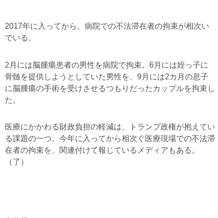
2017
年に入ってから、病院での不法滞在者の拘束が相次い
でいる。
2
月には脳腫瘍患者の男性を病院で拘束。
6
月には姪っ子に
骨髄を提供しようとしていた男性を、
9
月には
2
カ月の息子
に脳腫瘍の手術を受けさせるつもりだったカップルを拘束し
た。
医療にかかわる財政負担の軽減は、トランプ政権が抱えてい
る課題の一つ。今年に入ってから相次ぐ医療現場での不法滞
在者の拘束を、関連付けて報じているメディアもある。
（了）