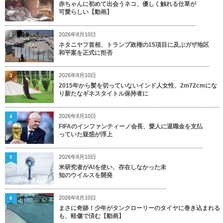
赤ちゃんに初めて出会うネコ、優しく触れる仕草が
可愛らしい【動画】
2026年8月10日
2
ネタニヤフ首相、トランプ政権の15項目に及ぶガザ地区
和平案を正式に拒否
2026年8月10日
3
2015年から髪を切っていないインド人女性、2m72cmにな
り新たなギネスタイトル保持者に
2026年8月10日
4
FIFAのインファンティーノ会長、愛人に退職金を支払
っていた疑惑が浮上
2026年8月10日
5
米研究者がAIを使い、存在しなかった未
知のウイルスを開発
2026年8月10日
6
まさに奇跡！少年がタンクローリーのタイヤに巻き込まれる
も、軽傷で済む【動画】