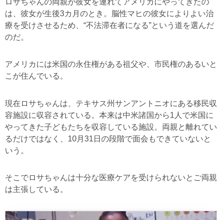
ロサちゃんの両親が彼女を連れてアメリカにやってきたの
は、彼女が生後
3
カ月のとき。脳性マヒの彼女によりよい治
療を受けさせるため、“不法滞在者になる”という道を選んだ
のだ。
アメリカには米国の永住権がある祖父や、市民権のあるいと
こが住んでいる。
現在ロサちゃんは、テキサス州サンアントニオにある移民収
容施設に収容されている。本来は中米諸国から
1
人で米国に
やってきた子どもたちを収容している施設。両親と離れてい
るだけではなく、
10
月
31
日の段階で面会もできていないと
いう。
そこでロサちゃんは十分な医療ケアを受けられないとご両親
は主張している。