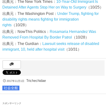
出典元：
The New York Times
：
10-Year-Old Immigrant Is
Detained After Agents Stop Her on Way to Surgery
（
10/25
）
出典元：
The Washington Post
：
Under Trump, fighting for
disability rights means fighting for immigration
rights
（
10/28
）
出典元：
NowThis Politics
：
Rosamaria Hernandez Was
Removed From Hospital By Border Patrol
（
10/28
）
出典元：
The Gurdian
：
Lawsuit seeks release of disabled
immigrant, 10, held after hospital visit
（
10/31
）
Trichechidae
2017年11月1日
社会全般
スポンサーリンク