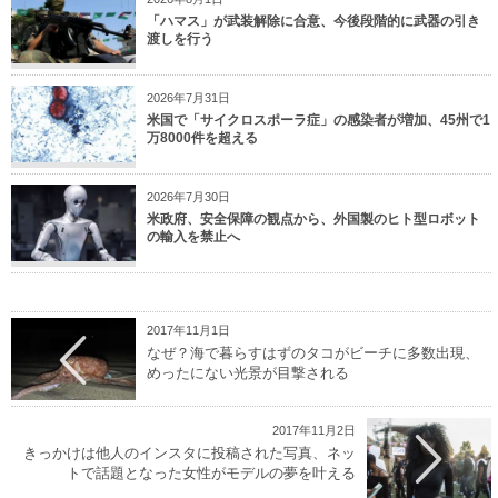
「ハマス」が武装解除に合意、今後段階的に武器の引き
渡しを行う
2026年7月31日
米国で「サイクロスポーラ症」の感染者が増加、45州で1
万8000件を超える
2026年7月30日
米政府、安全保障の観点から、外国製のヒト型ロボット
の輸入を禁止へ
2017年11月1日
なぜ？海で暮らすはずのタコがビーチに多数出現、
めったにない光景が目撃される
2017年11月2日
きっかけは他人のインスタに投稿された写真、ネッ
トで話題となった女性がモデルの夢を叶える