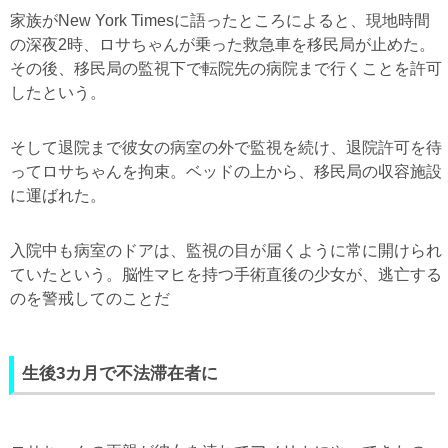
家族が
New York Times
に語ったところによると、現地時間
の深夜
2
時、ロサちゃんが乗った救急車を移民局が止めた。
その後、移民局の監視下で転院先の病院まで行くことを許可
したという。
そして退院まで彼女の病室の外で監視を続け、退院許可を待
ってロサちゃんを拘束。ベッドの上から、移民局の収容施設
に運ばれた。
入院中も病室のドアは、監視の目が届くように常に開けられ
ていたという。脳性マヒを持つ手術直後の少女が、逃亡する
のを警戒してのことだ
生後
3カ
月で不法滞在者に