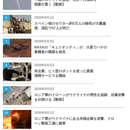
稲妻が貫く【動画】
2026年8月1日
6
スペイン領のセウタへ約5万人の移民が大量越
境、混乱で57人が死亡
2026年8月3日
7
NASAの「キュリオシティ」が、火星でハチの
巣構造の模様を発見
2026年8月2日
8
米企業、ヒト型ロボットを使った家庭
清掃サービスを開始
2026年8月5日
9
ロシア軍のドローンがウクライナの男性を追跡、自爆攻撃
を仕掛ける【動画】
2026年8月1日
10
ロシア軍がウクライナにある米国企業を攻撃、ドロ
ーン製造工場に被害