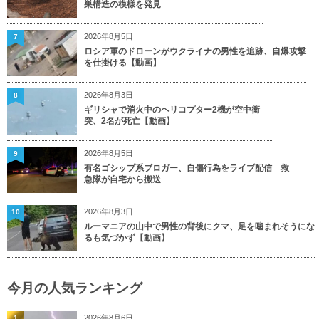
巣構造の模様を発見
2026年8月5日
7
ロシア軍のドローンがウクライナの男性を追跡、自爆攻撃
を仕掛ける【動画】
2026年8月3日
8
ギリシャで消火中のヘリコプター2機が空中衝
突、2名が死亡【動画】
2026年8月5日
9
有名ゴシップ系ブロガー、自傷行為をライブ配信 救
急隊が自宅から搬送
2026年8月3日
10
ルーマニアの山中で男性の背後にクマ、足を噛まれそうにな
るも気づかず【動画】
今月の人気ランキング
2026年8月6日
1