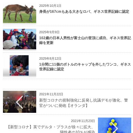
2025年10月1日
身長が167cmもある大きなロバ、ギネス世界記録に認定
2025年9月9日
102歳の日本人男性が富士山の登頂に成功、ギネス世界記
録を更新
2025年8月12日
1分間に11個のボトルのキャップを外したワンコ、ギネス
世界記録に認定
2021年11月22日
新型コロナの規制強化に反発し抗議デモが激化、警
官がついに発砲【オランダ】
2021年11月23日
【新型コロナ】英でデルタ・プラスが徐々に拡大、
陽性者の10％が感染