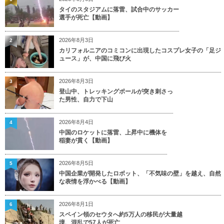
タイのスタジアムに落雷、試合中のサッカー
選手が死亡【動画】
2026年8月3日
2
カリフォルニアのコミコンに出現したコスプレ女子の「足ジ
ュース」が、中国に飛び火
2026年8月3日
3
登山中、トレッキングポールが突き刺さっ
た男性、自力で下山
2026年8月4日
4
中国のロケットに落雷、上昇中に機体を
稲妻が貫く【動画】
2026年8月5日
5
中国企業が開発したロボット、「不気味の壁」を越え、自然
な表情を浮かべる【動画】
2026年8月1日
6
スペイン領のセウタへ約5万人の移民が大量越
境、混乱で57人が死亡