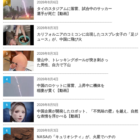
2026年8月6日
1
タイのスタジアムに落雷、試合中のサッカー
選手が死亡【動画】
2026年8月3日
2
カリフォルニアのコミコンに出現したコスプレ女子の「足ジ
ュース」が、中国に飛び火
2026年8月3日
3
登山中、トレッキングポールが突き刺さっ
た男性、自力で下山
2026年8月4日
4
中国のロケットに落雷、上昇中に機体を
稲妻が貫く【動画】
2026年8月5日
5
中国企業が開発したロボット、「不気味の壁」を越え、自然
な表情を浮かべる【動画】
2026年8月3日
6
NASAの「キュリオシティ」が、火星でハチの