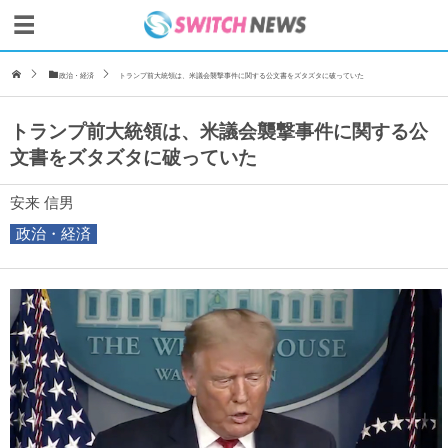
政治・経済
トランプ前大統領は、米議会襲撃事件に関する公文書をズタズタに破っていた
トランプ前大統領は、米議会襲撃事件に関する公
文書をズタズタに破っていた
安来 信男
政治・経済