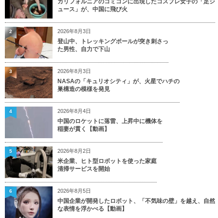
カリフォルニアのコミコンに出現したコスプレ女子の「足ジ
ュース」が、中国に飛び火
2026年8月3日
2
登山中、トレッキングポールが突き刺さっ
た男性、自力で下山
2026年8月3日
3
NASAの「キュリオシティ」が、火星でハチの
巣構造の模様を発見
2026年8月4日
4
中国のロケットに落雷、上昇中に機体を
稲妻が貫く【動画】
2026年8月2日
5
米企業、ヒト型ロボットを使った家庭
清掃サービスを開始
2026年8月5日
6
中国企業が開発したロボット、「不気味の壁」を越え、自然
な表情を浮かべる【動画】