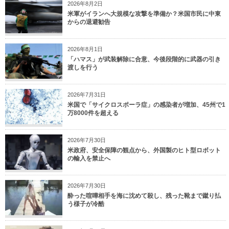
2026年8月2日
米軍がイランへ大規模な攻撃を準備か？米国市民に中東
からの退避勧告
2026年8月1日
「ハマス」が武装解除に合意、今後段階的に武器の引き
渡しを行う
2026年7月31日
米国で「サイクロスポーラ症」の感染者が増加、45州で1
万8000件を超える
2026年7月30日
米政府、安全保障の観点から、外国製のヒト型ロボット
の輸入を禁止へ
2026年7月30日
酔った喧嘩相手を海に沈めて殺し、残った靴まで蹴り払
う様子が冷酷