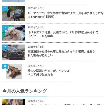
2026年8月3日
7
ルーマニアの山中で男性の背後にクマ、足を噛まれそうにな
るも気づかず【動画】
2026年8月4日
8
【ベネズエラ地震】瓦礫の下に、29日間閉じ込められて
いたプードルを救出
2026年8月3日
9
高速道路を走行中の車に外れたタイヤが衝突、撮影さ
れた動画が恐ろしい
2026年8月4日
10
珍しい双頭のヤモリが、ペンシル
ベニア州で生まれる
今月の人気ランキング
2026年8月3日
1