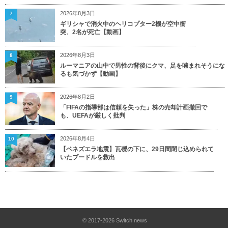
2026年8月3日
7
ギリシャで消火中のヘリコプター2機が空中衝
突、2名が死亡【動画】
2026年8月3日
8
ルーマニアの山中で男性の背後にクマ、足を噛まれそうにな
るも気づかず【動画】
2026年8月2日
9
「FIFAの指導部は信頼を失った」株の売却計画撤回で
も、UEFAが厳しく批判
2026年8月4日
10
【ベネズエラ地震】瓦礫の下に、29日間閉じ込められて
いたプードルを救出
© 2017-2026
Switch news