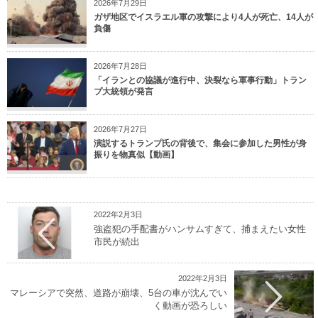
2026年7月29日
ガザ地区でイスラエル軍の攻撃により4人が死亡、14人が
負傷
2026年7月28日
「イランとの協議が進行中、決裂なら軍事行動」トラン
プ大統領が発言
2026年7月27日
演説するトランプ氏の背後で、集会に参加した男性が身
振りを物真似【動画】
2022年2月3日
強盗犯の手配書がハンサムすぎて、捕まえたい女性
市民が続出
2022年2月3日
マレーシアで突然、道路が崩壊、5台の車が沈んでい
く動画が恐ろしい