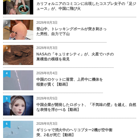
カリフォルニアのコミコンに出現したコスプレ女子の「足ジ
ュース」が、中国に飛び火
2026年8月3日
2
登山中、トレッキングポールが突き刺さっ
た男性、自力で下山
2026年8月3日
3
NASAの「キュリオシティ」が、火星でハチの
巣構造の模様を発見
2026年8月4日
4
中国のロケットに落雷、上昇中に機体を
稲妻が貫く【動画】
2026年8月5日
5
中国企業が開発したロボット、「不気味の壁」を越え、自然
な表情を浮かべる【動画】
2026年8月3日
6
ギリシャで消火中のヘリコプター2機が空中衝
突、2名が死亡【動画】