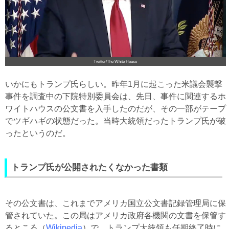
Twitter/The White House
いかにもトランプ氏らしい。昨年1月に起こった米議会襲撃
事件を調査中の下院特別委員会は、先日、事件に関連するホ
ワイトハウスの公文書を入手したのだが、その一部がテープ
でツギハギの状態だった。当時大統領だったトランプ氏が破
ったというのだ。
トランプ氏が公開されたくなかった書類
その公文書は、これまでアメリカ国立公文書記録管理局に保
管されていた。この局はアメリカ政府各機関の文書を保管す
るところ（
Wikipedia
）で、トランプ大統領も任期終了時に