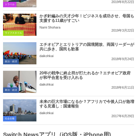
2019年8月22日
トラベル
かぎ針編みの天才少年！ビジネスを成功させ、母国も
支援する11歳がすごい
Nami Shohara
2019年3月22日
ライフスタイル
エチオピアとエリトリアの国境開放、両国リーダーが
共に歩き、国民も歓喜
daikohkai
2018年9月24日
政治・経済
20年の戦争に終止符が打たれるか？エチオピア政府
が和平合意を受け入れる
daikohkai
2018年6月11日
政治・経済
未来の巨大市場になるか？アフリカで今後人口が急増
する見通し：国連報告
daikohkai
2017年6月29日
社会全般
Switch Newsアプリ（iOS版・iPhone用)