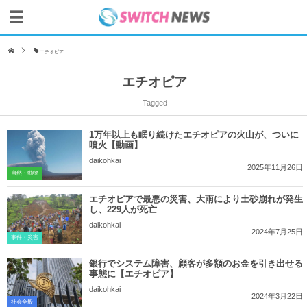
エチオピア
エチオピア
Tagged
1万年以上も眠り続けたエチオピアの火山が、ついに
噴火【動画】
daikohkai
2025年11月26日
自然・動物
エチオピアで最悪の災害、大雨により土砂崩れが発生
し、229人が死亡
daikohkai
2024年7月25日
事件・災害
銀行でシステム障害、顧客が多額のお金を引き出せる
事態に【エチオピア】
daikohkai
2024年3月22日
社会全般