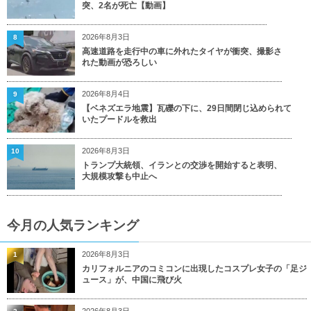
突、2名が死亡【動画】
2026年8月3日
8
高速道路を走行中の車に外れたタイヤが衝突、撮影さ
れた動画が恐ろしい
2026年8月4日
9
【ベネズエラ地震】瓦礫の下に、29日間閉じ込められて
いたプードルを救出
2026年8月3日
10
トランプ大統領、イランとの交渉を開始すると表明、
大規模攻撃も中止へ
今月の人気ランキング
2026年8月3日
1
カリフォルニアのコミコンに出現したコスプレ女子の「足ジ
ュース」が、中国に飛び火
2026年8月3日