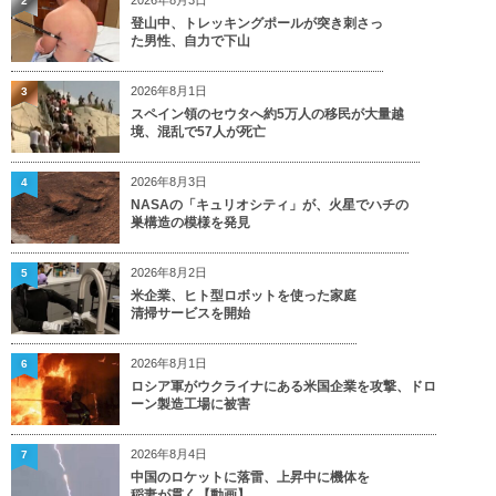
2
登山中、トレッキングポールが突き刺さっ
た男性、自力で下山
2026年8月1日
3
スペイン領のセウタへ約5万人の移民が大量越
境、混乱で57人が死亡
2026年8月3日
4
NASAの「キュリオシティ」が、火星でハチの
巣構造の模様を発見
2026年8月2日
5
米企業、ヒト型ロボットを使った家庭
清掃サービスを開始
2026年8月1日
6
ロシア軍がウクライナにある米国企業を攻撃、ドロ
ーン製造工場に被害
2026年8月4日
7
中国のロケットに落雷、上昇中に機体を
稲妻が貫く【動画】