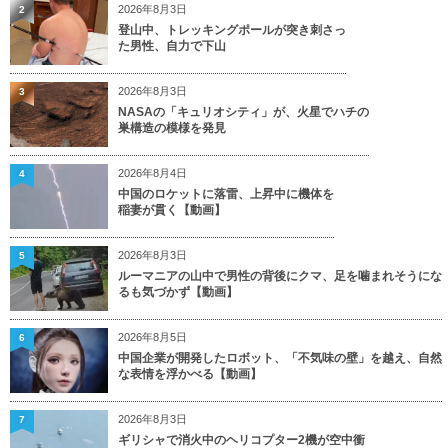
2026年8月3日
2
登山中、トレッキングポールが突き刺さっ
た男性、自力で下山
2026年8月3日
3
NASAの「キュリオシティ」が、火星でハチの
巣構造の模様を発見
2026年8月4日
4
中国のロケットに落雷、上昇中に機体を
稲妻が貫く【動画】
2026年8月3日
5
ルーマニアの山中で男性の背後にクマ、足を噛まれそうにな
るも気づかず【動画】
2026年8月5日
6
中国企業が開発したロボット、「不気味の壁」を越え、自然
な表情を浮かべる【動画】
2026年8月3日
7
ギリシャで消火中のヘリコプター2機が空中衝