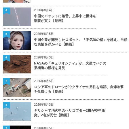
2026年8月4日
4
中国のロケットに落雷、上昇中に機体を
稲妻が貫く【動画】
2026年8月5日
5
中国企業が開発したロボット、「不気味の壁」を越え、自然
な表情を浮かべる【動画】
2026年8月3日
6
NASAの「キュリオシティ」が、火星でハチの
巣構造の模様を発見
2026年8月5日
7
ロシア軍のドローンがウクライナの男性を追跡、自爆攻撃
を仕掛ける【動画】
2026年8月3日
8
ギリシャで消火中のヘリコプター2機が空中衝
突、2名が死亡【動画】
2026年8月5日
9