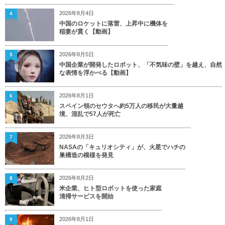
2026年8月4日
4
中国のロケットに落雷、上昇中に機体を
稲妻が貫く【動画】
2026年8月5日
5
中国企業が開発したロボット、「不気味の壁」を越え、自然
な表情を浮かべる【動画】
2026年8月1日
6
スペイン領のセウタへ約5万人の移民が大量越
境、混乱で57人が死亡
2026年8月3日
7
NASAの「キュリオシティ」が、火星でハチの
巣構造の模様を発見
2026年8月2日
8
米企業、ヒト型ロボットを使った家庭
清掃サービスを開始
2026年8月1日
9