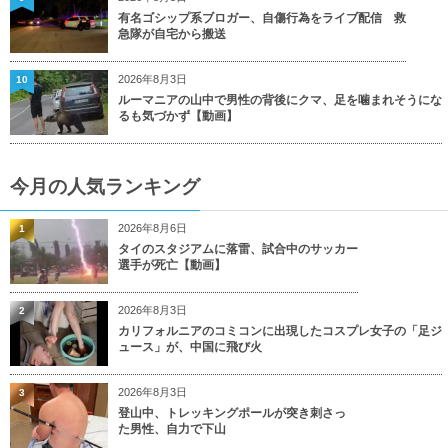
有名ゴシップ系ブロガー、自傷行為をライブ配信 救
急隊が自宅から搬送
2026年8月3日
10
ルーマニアの山中で男性の背後にクマ、足を噛まれそうにな
るも気づかず【動画】
今月の人気ランキング
2026年8月6日
1
タイのスタジアムに落雷、試合中のサッカー
選手が死亡【動画】
2026年8月3日
2
カリフォルニアのコミコンに出現したコスプレ女子の「足ジ
ュース」が、中国に飛び火
2026年8月3日
3
登山中、トレッキングポールが突き刺さっ
た男性、自力で下山