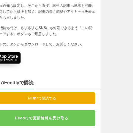
ュ通知も設定し、そこから直接、該当の記事へ遷移も可能。
スしてから修正を加え、記事の長さ調整やアイキャッチ表示
合も直しました。
の機能も付け、さまざまなSNSにも対応できるよう「この記
ェアする」ボタンもご用意しました。
下のボタンからダウンロードして、お試しください。
h7/Feedlyで購読
Push7で購読する
Feedlyで更新情報を受け取る