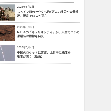
2026年8月1日
スペイン領のセウタへ約5万人の移民が大量越
境、混乱で57人が死亡
2026年8月3日
NASAの「キュリオシティ」が、火星でハチの
巣構造の模様を発見
2026年8月4日
中国のロケットに落雷、上昇中に機体を
稲妻が貫く【動画】