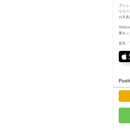
プッシ
リリー
の不具
SNS
事をシ
是非、
Pus