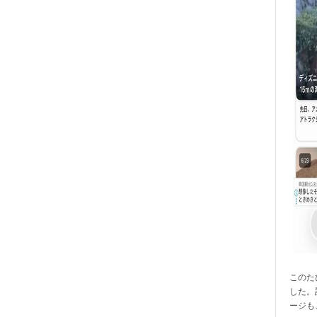
このたび
した。
ージも