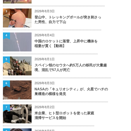
2026年8月3日
3
登山中、トレッキングポールが突き刺さっ
た男性、自力で下山
2026年8月4日
4
中国のロケットに落雷、上昇中に機体を
稲妻が貫く【動画】
2026年8月1日
5
スペイン領のセウタへ約5万人の移民が大量越
境、混乱で57人が死亡
2026年8月3日
6
NASAの「キュリオシティ」が、火星でハチの
巣構造の模様を発見
2026年8月2日
7
米企業、ヒト型ロボットを使った家庭
清掃サービスを開始
2026年8月5日