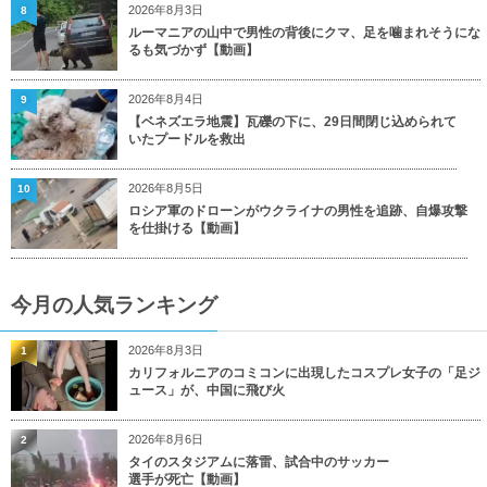
2026年8月3日
8
ルーマニアの山中で男性の背後にクマ、足を噛まれそうにな
るも気づかず【動画】
2026年8月4日
9
【ベネズエラ地震】瓦礫の下に、29日間閉じ込められて
いたプードルを救出
2026年8月5日
10
ロシア軍のドローンがウクライナの男性を追跡、自爆攻撃
を仕掛ける【動画】
今月の人気ランキング
2026年8月3日
1
カリフォルニアのコミコンに出現したコスプレ女子の「足ジ
ュース」が、中国に飛び火
2026年8月6日
2
タイのスタジアムに落雷、試合中のサッカー
選手が死亡【動画】