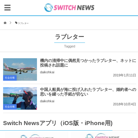
ラブレター
ラブレター
Tagged
機内の清掃中に偶然見つかったラブレター、ネットに
投稿され話題に
daikohkai
2019年1月11日
社会全般
中国人船員が海に投げ入れたラブレター、婚約者への
思いを綴った手紙が切ない
daikohkai
2018年10月4日
社会全般
Switch Newsアプリ（iOS版・iPhone用)