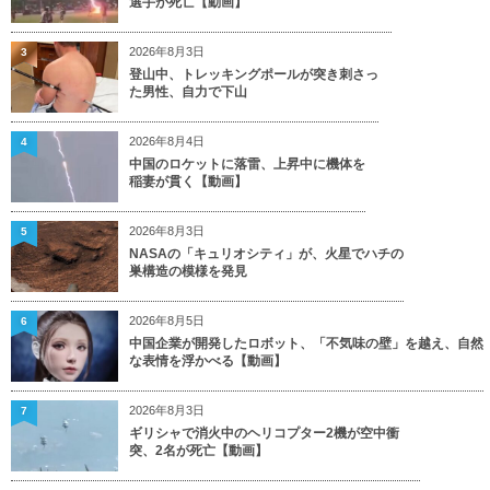
選手が死亡【動画】
2026年8月3日
3
登山中、トレッキングポールが突き刺さっ
た男性、自力で下山
2026年8月4日
4
中国のロケットに落雷、上昇中に機体を
稲妻が貫く【動画】
2026年8月3日
5
NASAの「キュリオシティ」が、火星でハチの
巣構造の模様を発見
2026年8月5日
6
中国企業が開発したロボット、「不気味の壁」を越え、自然
な表情を浮かべる【動画】
2026年8月3日
7
ギリシャで消火中のヘリコプター2機が空中衝
突、2名が死亡【動画】