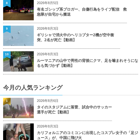
2026年8月5日
8
有名ゴシップ系ブロガー、自傷行為をライブ配信 救
急隊が自宅から搬送
2026年8月3日
9
ギリシャで消火中のヘリコプター2機が空中衝
突、2名が死亡【動画】
2026年8月3日
10
ルーマニアの山中で男性の背後にクマ、足を噛まれそうにな
るも気づかず【動画】
今月の人気ランキング
2026年8月6日
1
タイのスタジアムに落雷、試合中のサッカー
選手が死亡【動画】
2026年8月3日
2
カリフォルニアのコミコンに出現したコスプレ女子の「足ジ
ュース」が、中国に飛び火