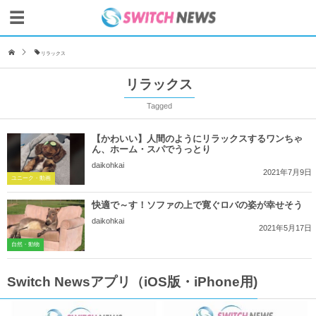
リラックス
リラックス
Tagged
【かわいい】人間のようにリラックスするワンちゃ
ん、ホーム・スパでうっとり
daikohkai
2021年7月9日
ユニーク・動画
快適で～す！ソファの上で寛ぐロバの姿が幸せそう
daikohkai
2021年5月17日
自然・動物
Switch Newsアプリ（iOS版・iPhone用)