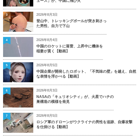
ュース」が、中国に飛び火
2026年8月3日
3
登山中、トレッキングポールが突き刺さっ
た男性、自力で下山
2026年8月4日
4
中国のロケットに落雷、上昇中に機体を
稲妻が貫く【動画】
2026年8月5日
5
中国企業が開発したロボット、「不気味の壁」を越え、自然
な表情を浮かべる【動画】
2026年8月3日
6
NASAの「キュリオシティ」が、火星でハチの
巣構造の模様を発見
2026年8月5日
7
ロシア軍のドローンがウクライナの男性を追跡、自爆攻撃
を仕掛ける【動画】