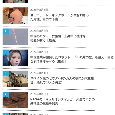
2026年8月3日
3
登山中、トレッキングポールが突き刺さっ
た男性、自力で下山
2026年8月4日
4
中国のロケットに落雷、上昇中に機体を
稲妻が貫く【動画】
2026年8月5日
5
中国企業が開発したロボット、「不気味の壁」を越え、自然
な表情を浮かべる【動画】
2026年8月1日
6
スペイン領のセウタへ約5万人の移民が大量越
境、混乱で57人が死亡
2026年8月3日
7
NASAの「キュリオシティ」が、火星でハチの
巣構造の模様を発見
2026年8月2日