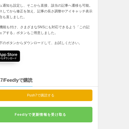
ュ通知も設定し、そこから直接、該当の記事へ遷移も可能。
スしてから修正を加え、記事の長さ調整やアイキャッチ表示
合も直しました。
の機能も付け、さまざまなSNSにも対応できるよう「この記
ェアする」ボタンもご用意しました。
下のボタンからダウンロードして、お試しください。
h7/Feedlyで購読
Push7で購読する
Feedlyで更新情報を受け取る