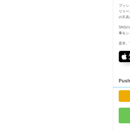
プッシ
リリー
の不具
SNS
事をシ
是非、
Pus