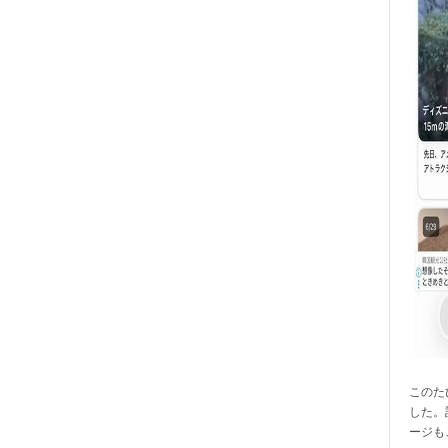
このたび
した。
ージも