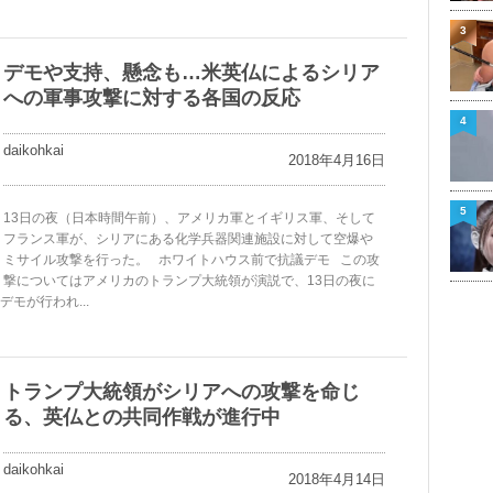
3
デモや支持、懸念も…米英仏によるシリア
への軍事攻撃に対する各国の反応
4
daikohkai
2018年4月16日
5
13日の夜（日本時間午前）、アメリカ軍とイギリス軍、そして
フランス軍が、シリアにある化学兵器関連施設に対して空爆や
ミサイル攻撃を行った。 ホワイトハウス前で抗議デモ この攻
撃についてはアメリカのトランプ大統領が演説で、13日の夜に
モが行われ...
トランプ大統領がシリアへの攻撃を命じ
る、英仏との共同作戦が進行中
daikohkai
2018年4月14日