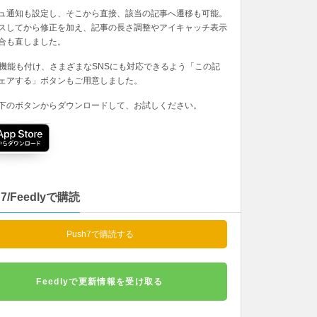
ュ通知も設定し、そこから直接、該当の記事へ遷移も可能。
スしてから修正を加え、記事の長さ調整やアイキャッチ表示
合も直しました。
の機能も付け、さまざまなSNSにも対応できるよう「この記
ェアする」ボタンもご用意しました。
下のボタンからダウンロードして、お試しください。
h7/Feedlyで購読
Push7で購読する
Feedlyで更新情報を受け取る