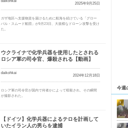
daikohkai
2025年9月25日
ガザ地区へ支援物資を届けるために航海を続けている「グロー
バル・スムード船団」が9月23日、大規模なドローン攻撃を受け
た。
ウクライナで化学兵器を使用したとされる
ロシア軍の司令官、爆殺される【動画】
daikohkai
2024年12月18日
今週
ロシア軍の司令官が国内で何者かによって暗殺され、その瞬間
が撮影された。
1
【ドイツ】化学兵器によるテロを計画して
いたイラン人の男らを逮捕
2