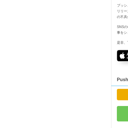
プッシ
リリー
の不具
SNS
事をシ
是非、
Pus