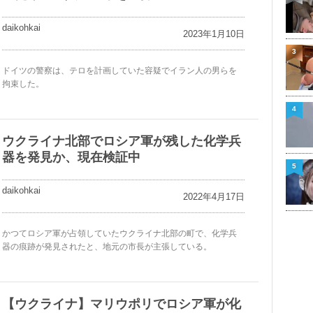
daikohkai
2023年1月10日
3
ドイツの警察は、テロを計画していた容疑でイラン人の男らを
拘束した。
4
ウクライナ北部でロシア軍が残した化学兵
器を発見か、現在検証中
5
daikohkai
2022年4月17日
かつてロシア軍が占領していたウクライナ北部の町で、化学兵
器の痕跡が発見されたと、地元の市長が主張している。
【ウクライナ】マリウポリでロシア軍が化