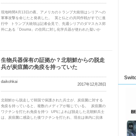
現地時間4月13日の夜、アメリカのトランプ大統領はシリアへの
軍事攻撃を命じたと発表した。 英と仏との共同作戦がすでに進
行中 トランプ大統領は記者会見で、先週シリアのダマスカス郊
外にある「Douma」の住民に対し化学兵器が使われた疑いか
生物兵器保有の証拠か？北朝鮮からの脱走
兵が炭疽菌の免疫を持っていた
Swi
daikohkai
2017年12月28日
北朝鮮から脱走して韓国で保護された兵士が、炭疽菌に対する
免疫を持っていると、複数のメディアが報じている。 炭疽菌の
ワクチンを打たれ免疫を持つ UPIによれば脱走した北朝鮮兵士
は、炭疽菌に感染した後ワクチンを打たれ、現在は体内に抗体