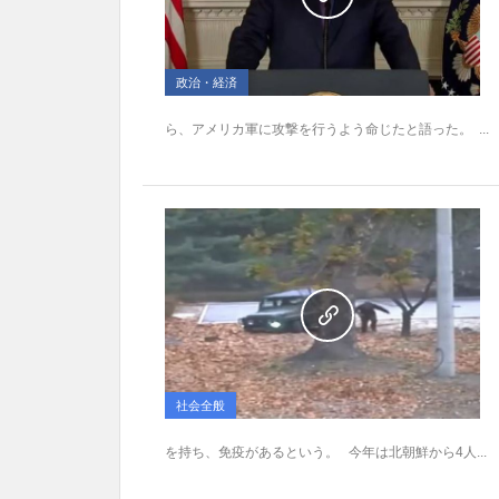
政治・経済
ら、アメリカ軍に攻撃を行うよう命じたと語った。 ...
社会全般
を持ち、免疫があるという。 今年は北朝鮮から4人...