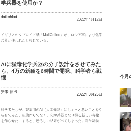
学兵器を使用か？
daikohkai
2022年4月12日
イギリスのタブロイド紙「MailOnline」が、ロシア軍により化学
兵器が使われたと報じている。
AIに猛毒化学兵器の分子設計をさせてみた
ら、4万の新種を6時間で開発、科学者ら戦
今月
慄
安来 信男
1
2022年3月25日
科学者たちが、製薬用のAI（人工知能）にちょっと悪いことをや
らせてみた。新薬作りでなく、化学兵器となり得る新しい毒物
2
を作らせた。すると、恐ろしい結果が出てしまった。科学雑誌