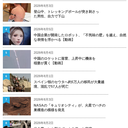
2026年8月3日
3
登山中、トレッキングポールが突き刺さっ
た男性、自力で下山
2026年8月5日
4
中国企業が開発したロボット、「不気味の壁」を越え、自然
な表情を浮かべる【動画】
2026年8月4日
5
中国のロケットに落雷、上昇中に機体を
稲妻が貫く【動画】
2026年8月1日
6
スペイン領のセウタへ約5万人の移民が大量越
境、混乱で57人が死亡
2026年8月3日
7
NASAの「キュリオシティ」が、火星でハチの
巣構造の模様を発見
2026年8月2日
8