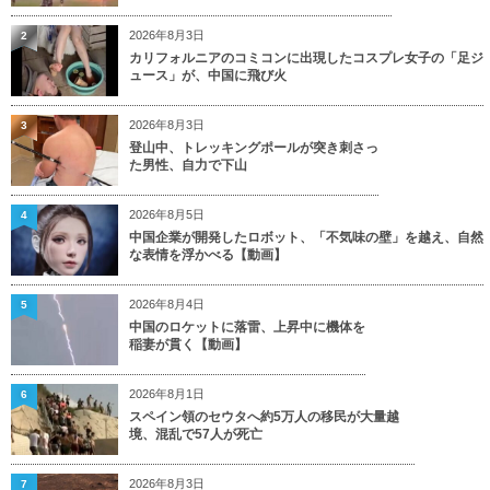
2026年8月3日
2
カリフォルニアのコミコンに出現したコスプレ女子の「足ジ
ュース」が、中国に飛び火
2026年8月3日
3
登山中、トレッキングポールが突き刺さっ
た男性、自力で下山
2026年8月5日
4
中国企業が開発したロボット、「不気味の壁」を越え、自然
な表情を浮かべる【動画】
2026年8月4日
5
中国のロケットに落雷、上昇中に機体を
稲妻が貫く【動画】
2026年8月1日
6
スペイン領のセウタへ約5万人の移民が大量越
境、混乱で57人が死亡
2026年8月3日
7