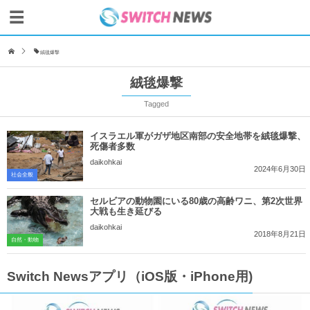
絨毯爆撃
絨毯爆撃
Tagged
イスラエル軍がガザ地区南部の安全地帯を絨毯爆撃、
死傷者多数
daikohkai
2024年6月30日
社会全般
セルビアの動物園にいる80歳の高齢ワニ、第2次世界
大戦も生き延びる
daikohkai
2018年8月21日
自然・動物
Switch Newsアプリ（iOS版・iPhone用)