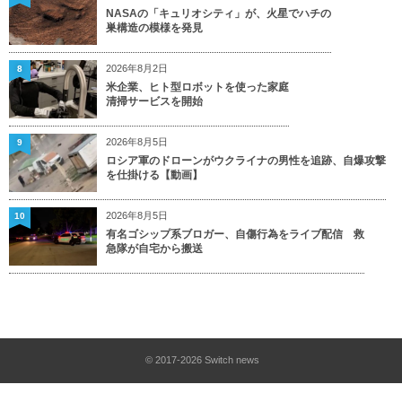
NASAの「キュリオシティ」が、火星でハチの
巣構造の模様を発見
2026年8月2日
8
米企業、ヒト型ロボットを使った家庭
清掃サービスを開始
2026年8月5日
9
ロシア軍のドローンがウクライナの男性を追跡、自爆攻撃
を仕掛ける【動画】
2026年8月5日
10
有名ゴシップ系ブロガー、自傷行為をライブ配信 救
急隊が自宅から搬送
© 2017-2026
Switch news